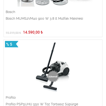
Bosch
Bosch MUMS2VM40 900 W 3.8 lt Mutfak Makinesi
14.590,00
₺
15.319,50
₺
% 5
Profilo
Profilo PSP5UHIJ 550 W Toz Torbasız Süpürge