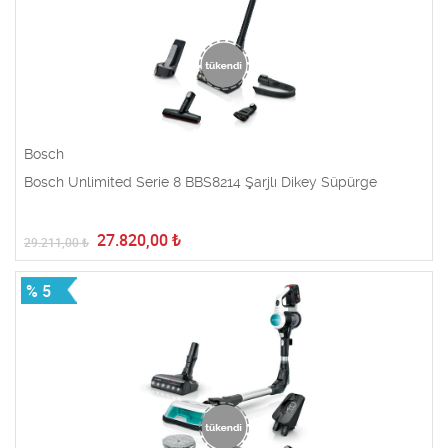
Bosch
Bosch Unlimited Serie 8 BBS8214 Şarjlı Dikey Süpürge
27.820,00
₺
29.211,00
₺
% 5