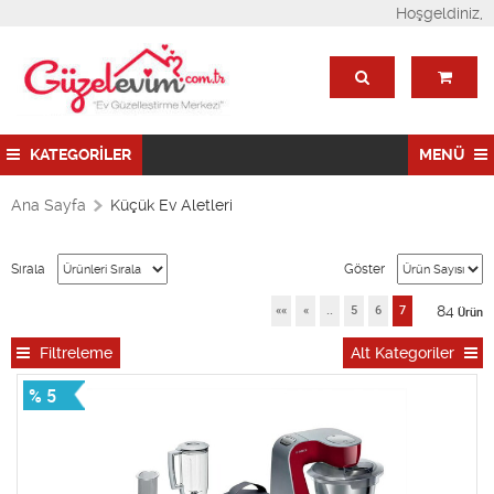
Hoşgeldiniz,
KATEGORİLER
MENÜ
Ana Sayfa
Küçük Ev Aletleri
Sırala
Göster
84
««
«
..
5
6
7
Ürün
Filtreleme
Alt Kategoriler
% 5