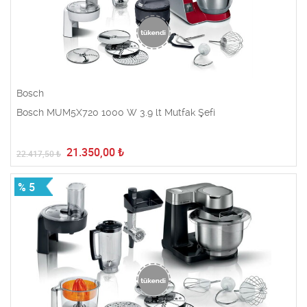
Bosch
Bosch MUM5X720 1000 W 3.9 lt Mutfak Şefi
21.350,00
₺
22.417,50
₺
% 5