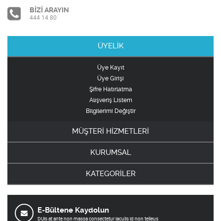
BİZİ ARAYIN
444 14 80
ÜYELİK
Üye Kayıt
Üye Girişi
Şifre Hatırlatma
Alışveriş Listem
Bilgilerimi Değiştir
MÜŞTERİ HİZMETLERİ
KURUMSAL
KATEGORİLER
E-Bültene Kaydolun
DUis at ante non massa consectetur iaculis id non telleus