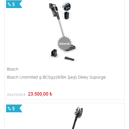
% 5
Bosch
Bosch Unlimited 9 BCS931WBA Şarjlı Dikey Süpürge
23.500,00
₺
24.675,00
₺
% 5