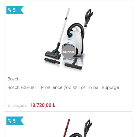
% 5
Bosch
Bosch BGB6SIL1 ProSilence 700 W Toz Torbalı Süpürge
18.720,00
₺
19.656,00
₺
% 5