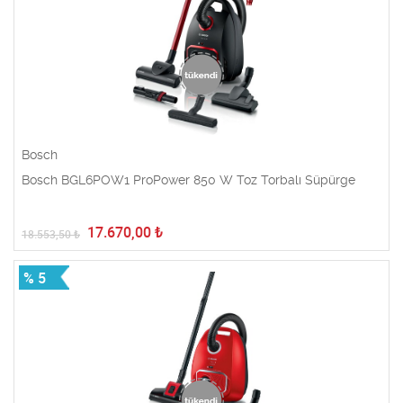
Bosch
Bosch BGL6POW1 ProPower 850 W Toz Torbalı Süpürge
17.670,00
₺
18.553,50
₺
% 5