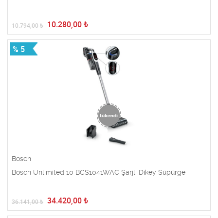
10.280,00
₺
10.794,00
₺
% 5
Bosch
Bosch Unlimited 10 BCS1041WAC Şarjlı Dikey Süpürge
34.420,00
₺
36.141,00
₺