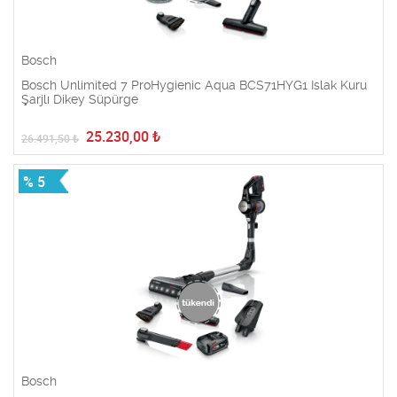
Bosch
Bosch Unlimited 7 ProHygienic Aqua BCS71HYG1 Islak Kuru
Şarjlı Dikey Süpürge
25.230,00
₺
26.491,50
₺
% 5
Bosch