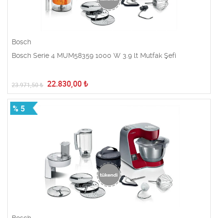
Bosch
Bosch Serie 4 MUM58359 1000 W 3.9 lt Mutfak Şefi
22.830,00
₺
23.971,50
₺
% 5