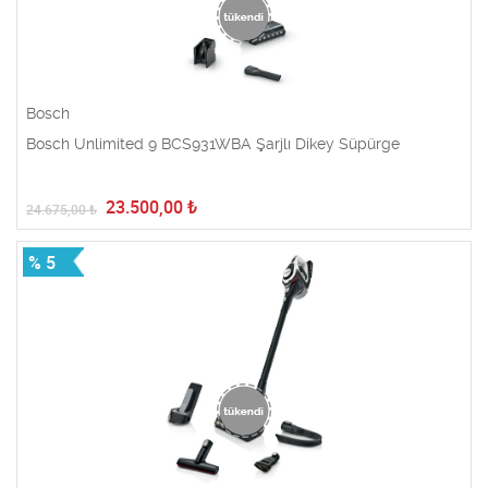
Bosch
Bosch Unlimited 9 BCS931WBA Şarjlı Dikey Süpürge
23.500,00
₺
24.675,00
₺
% 5