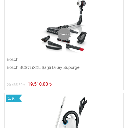
Bosch
Bosch BCS711XXL Şarjlı Dikey Süpürge
19.510,00
₺
20.485,50
₺
% 5