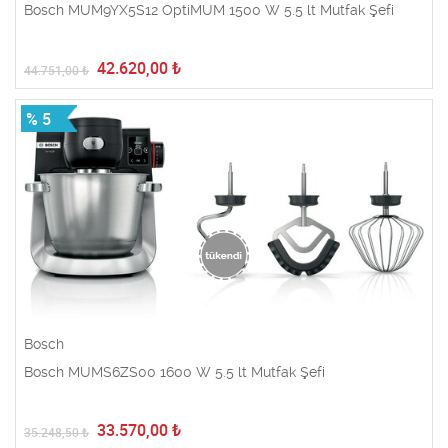
Bosch MUM9YX5S12 OptiMUM 1500 W 5.5 lt Mutfak Şefi
42.620,00
₺
44.751,00
₺
% 5
Bosch
Bosch MUMS6ZS00 1600 W 5.5 lt Mutfak Şefi
33.570,00
₺
35.248,50
₺