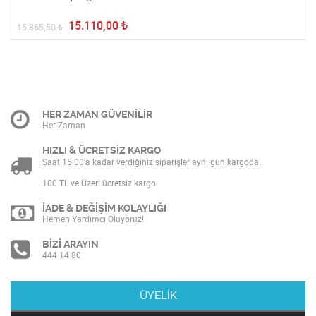
15.110,00
₺
15.865,50
₺
HER ZAMAN GÜVENİLİR
Her Zaman
HIZLI & ÜCRETSİZ KARGO
Saat 15:00’a kadar verdiğiniz siparişler aynı gün kargoda.
100 TL ve Üzeri ücretsiz kargo
İADE & DEĞİŞİM KOLAYLIĞI
Hemen Yardımcı Oluyoruz!
BİZİ ARAYIN
444 14 80
ÜYELİK