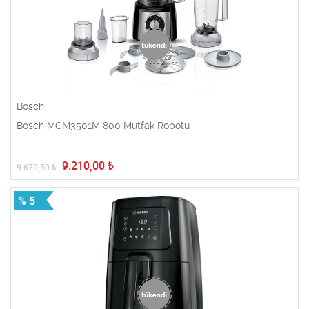
Bosch
Bosch MCM3501M 800 Mutfak Robotu
9.210,00
₺
9.670,50
₺
% 5