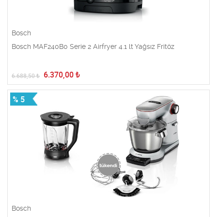
Bosch
Bosch MAF240B0 Serie 2 Airfryer 4.1 lt Yağsız Fritöz
6.370,00
₺
6.688,50
₺
% 5
Bosch