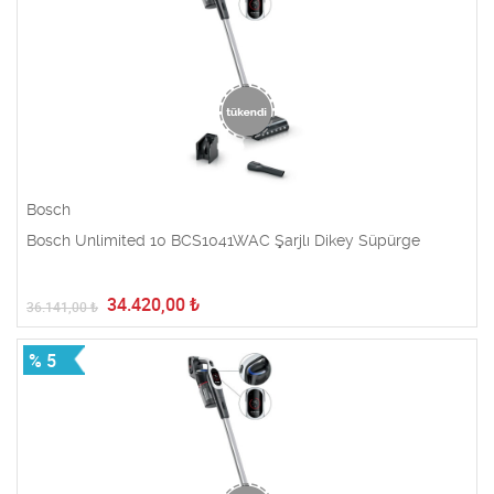
Bosch
Bosch Unlimited 10 BCS1041WAC Şarjlı Dikey Süpürge
34.420,00
₺
36.141,00
₺
% 5