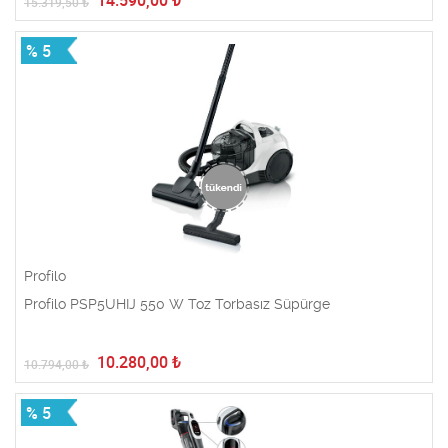
14.590,00
₺
15.319,50
₺
% 5
Profilo
Profilo PSP5UHIJ 550 W Toz Torbasız Süpürge
10.280,00
₺
10.794,00
₺
% 5