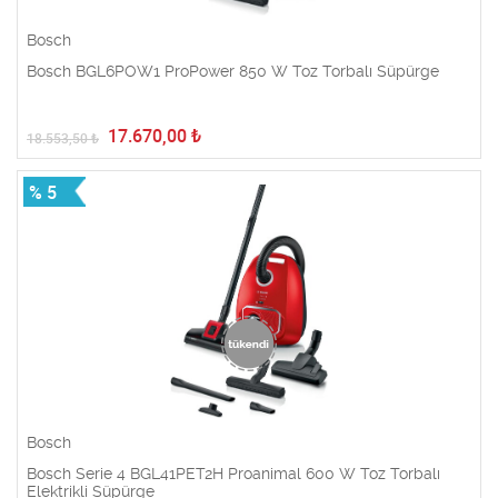
Bosch
Bosch BGL6POW1 ProPower 850 W Toz Torbalı Süpürge
17.670,00
₺
18.553,50
₺
% 5
Bosch
Bosch Serie 4 BGL41PET2H Proanimal 600 W Toz Torbalı
Elektrikli Süpürge