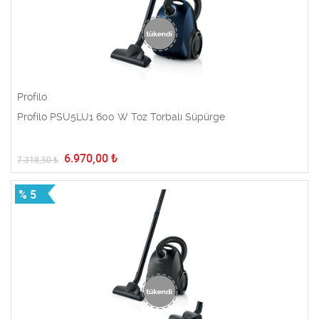
Profilo
Profilo PSU5LU1 600 W Toz Torbalı Süpürge
6.970,00
₺
7.318,50
₺
% 5