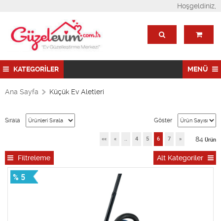
Hoşgeldiniz,
KATEGORİLER
MENÜ
Ana Sayfa
Küçük Ev Aletleri
Sırala
Göster
84
««
«
..
4
5
6
7
»
Ürün
Filtreleme
Alt Kategoriler
% 5