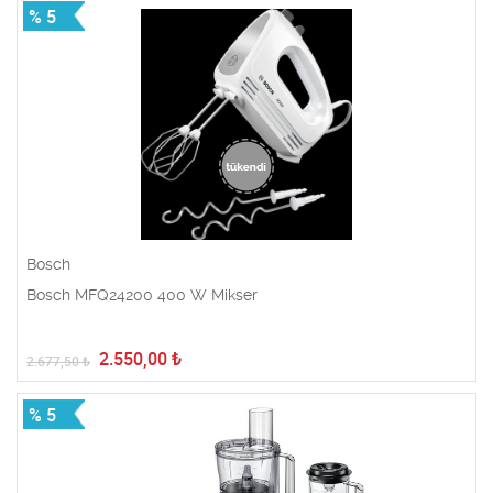
% 5
Bosch
Bosch MFQ24200 400 W Mikser
2.550,00
₺
2.677,50
₺
% 5