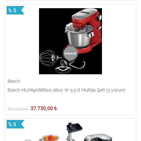
% 5
Bosch
Bosch MUM9A66R00 1600 W 5.5 lt Mutfak Şefi (3 yorum)
37.730,00
₺
39.616,50
₺
% 5