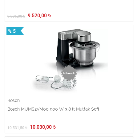
9.520,00
₺
9.996,00
₺
% 5
Bosch
Bosch MUMS2VM00 900 W 3.8 lt Mutfak Şefi
10.030,00
₺
10.531,50
₺