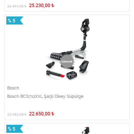
25.230,00
₺
26.491,50
₺
% 5
Bosch
Bosch BCS712XXL Şarjlı Dikey Süpürge
22.650,00
₺
23.782,50
₺
% 5