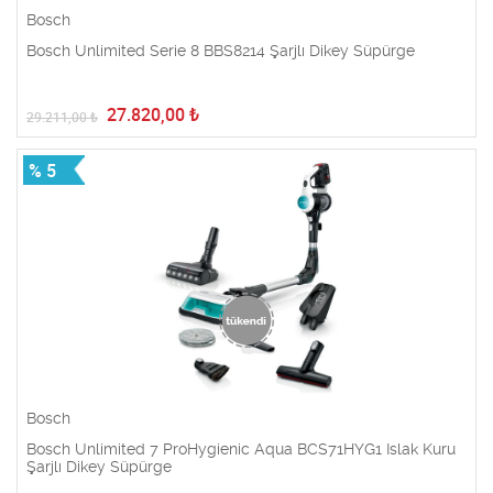
Bosch
Bosch Unlimited Serie 8 BBS8214 Şarjlı Dikey Süpürge
27.820,00
₺
29.211,00
₺
% 5
Bosch
Bosch Unlimited 7 ProHygienic Aqua BCS71HYG1 Islak Kuru
Şarjlı Dikey Süpürge