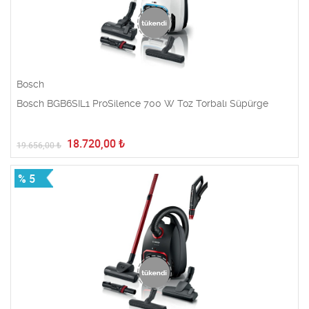
Bosch
Bosch BGB6SIL1 ProSilence 700 W Toz Torbalı Süpürge
18.720,00
₺
19.656,00
₺
% 5