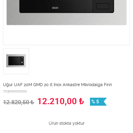
Uğur UAF 20M GMD 20 lt İnox Ankastre Mikrodalga Fırın
703000001002
12.210,00
₺
12.820,50
₺
% 5
Ürün stokta yoktur