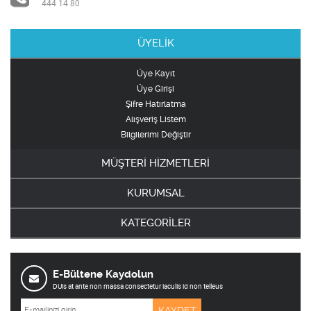
444 14 80
ÜYELİK
Üye Kayıt
Üye Girişi
Şifre Hatırlatma
Alışveriş Listem
Bilgilerimi Değiştir
MÜŞTERİ HİZMETLERİ
KURUMSAL
KATEGORİLER
E-Bültene Kaydolun
DUis at ante non massa consectetur iaculis id non telleus