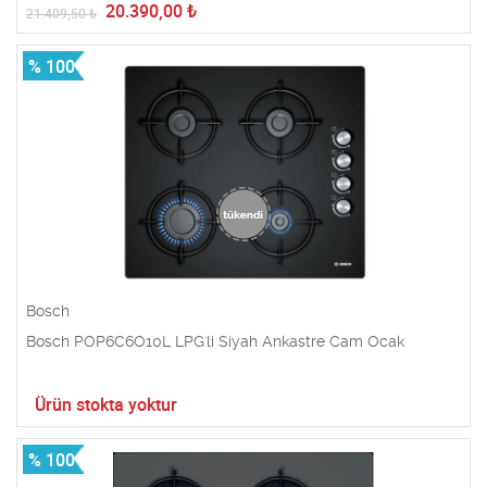
20.390,00
₺
21.409,50
₺
% 100
Bosch
Bosch POP6C6O10L LPG'li Siyah Ankastre Cam Ocak
Ürün stokta yoktur
% 100