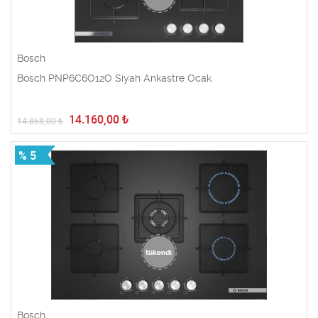
Bosch
Bosch PNP6C6O12O Siyah Ankastre Ocak
14.160,00
₺
14.868,00
₺
% 5
Bosch