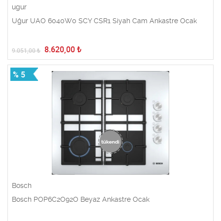
ugur
Uğur UAO 6040W0 SCY CSR1 Siyah Cam Ankastre Ocak
8.620,00
₺
9.051,00
₺
% 5
Bosch
Bosch POP6C2O92O Beyaz Ankastre Ocak