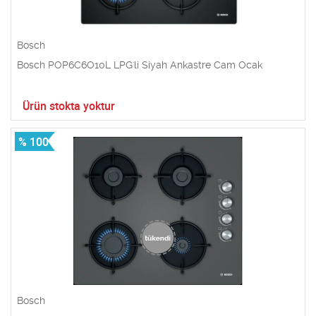
Bosch
Bosch POP6C6O10L LPG'li Siyah Ankastre Cam Ocak
Ürün stokta yoktur
% 100
Bosch