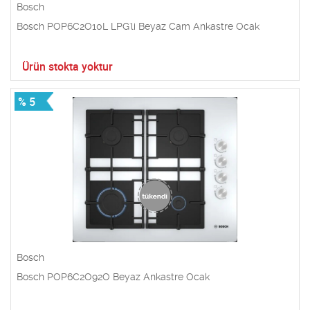
Bosch
Bosch POP6C2O10L LPG'li Beyaz Cam Ankastre Ocak
Ürün stokta yoktur
% 5
Bosch
Bosch POP6C2O92O Beyaz Ankastre Ocak