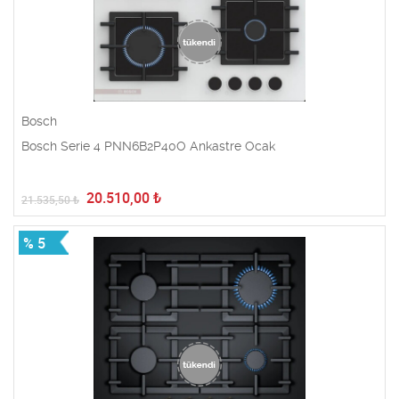
Bosch
Bosch Serie 4 PNN6B2P40O Ankastre Ocak
20.510,00
₺
21.535,50
₺
% 5