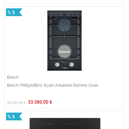
% 5
Bosch
Bosch PRB3A6B70 Siyah Ankastre Domino Ocak
33.580,00
₺
35.259,00
₺
% 5