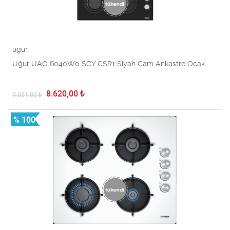
ugur
Uğur UAO 6040W0 SCY CSR1 Siyah Cam Ankastre Ocak
8.620,00
₺
9.051,00
₺
% 100