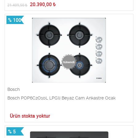
20.390,00
₺
21.409,50
₺
% 100
Bosch
Bosch POP6C2O10L LPG'li Beyaz Cam Ankastre Ocak
Ürün stokta yoktur
% 5