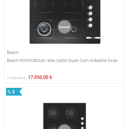
Bosch
Bosch POH7C6O12O Wok Gözlü Siyah Cam Ankastre Ocak
17.050,00
₺
17.902,50
₺
% 5