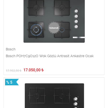
Bosch
Bosch POH7C9O12O Wok Gözlü Antrasit Ankastre Ocak
17.050,00
₺
17.902,50
₺
% 5