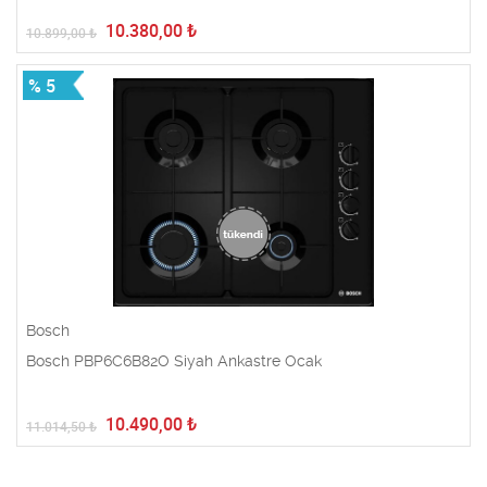
10.380,00
₺
10.899,00
₺
% 5
Bosch
Bosch PBP6C6B82O Siyah Ankastre Ocak
10.490,00
₺
11.014,50
₺