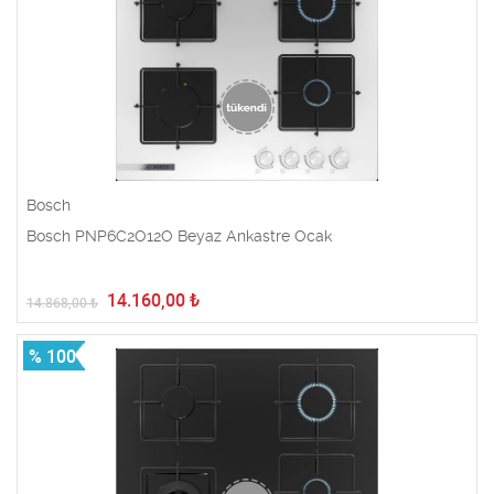
Bosch
Bosch PNP6C2O12O Beyaz Ankastre Ocak
14.160,00
₺
14.868,00
₺
% 100