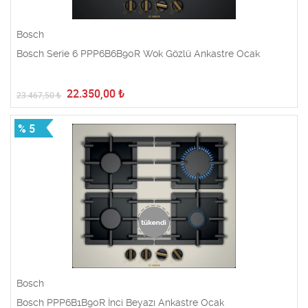
Bosch
Bosch Serie 6 PPP6B6B90R Wok Gözlü Ankastre Ocak
22.350,00
₺
23.467,50
₺
% 5
Bosch
Bosch PPP6B1B90R İnci Beyazı Ankastre Ocak