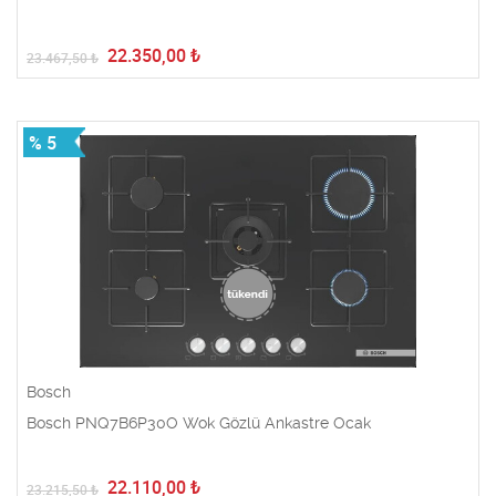
22.350,00
₺
23.467,50
₺
% 5
Bosch
Bosch PNQ7B6P30O Wok Gözlü Ankastre Ocak
22.110,00
₺
23.215,50
₺