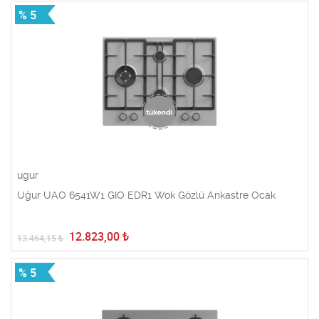
% 5
ugur
Uğur UAO 6541W1 GIO EDR1 Wok Gözlü Ankastre Ocak
12.823,00
₺
13.464,15
₺
% 5