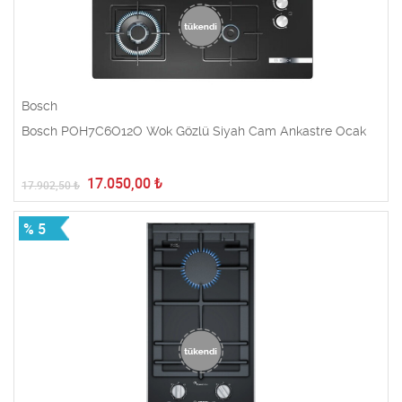
Bosch
Bosch POH7C6O12O Wok Gözlü Siyah Cam Ankastre Ocak
17.050,00
₺
17.902,50
₺
% 5