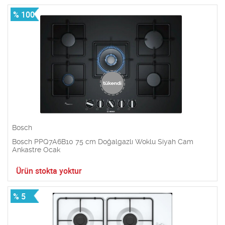
% 100
Bosch
Bosch PPQ7A6B10 75 cm Doğalgazlı Woklu Siyah Cam
Ankastre Ocak
Ürün stokta yoktur
% 5