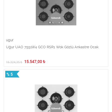
ugur
Uğur UAO 7551W4 GCO RSR1 Wok Gözlü Ankastre Ocak
15.547,00
₺
16.324,35
₺
% 5