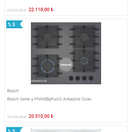
22.110,00
₺
23.215,50
₺
% 5
Bosch
Bosch Serie 4 PNN6B9P40O Ankastre Ocak
20.510,00
₺
21.535,50
₺
% 5