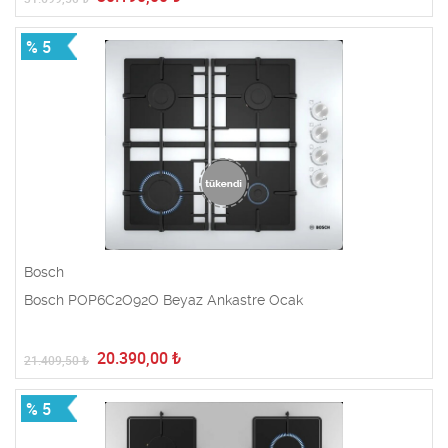
% 5
Bosch
Bosch POP6C2O92O Beyaz Ankastre Ocak
20.390,00
₺
21.409,50
₺
% 5