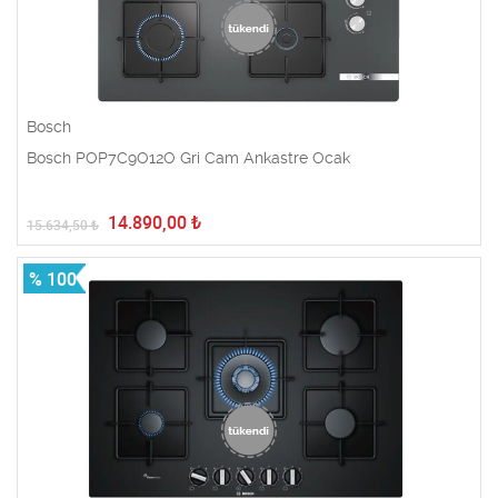
Bosch
Bosch POP7C9O12O Gri Cam Ankastre Ocak
14.890,00
₺
15.634,50
₺
% 100