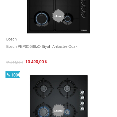
Bosch
Bosch PBP6C6B82O Siyah Ankastre Ocak
10.490,00
₺
11.014,50
₺
% 100