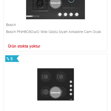
Bosch
Bosch PNH6C6O12O Wok Gözlü Siyah Ankastre Cam Ocak
Ürün stokta yoktur
% 5