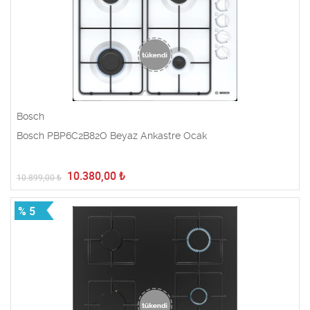
Bosch
Bosch PBP6C2B82O Beyaz Ankastre Ocak
10.380,00
₺
10.899,00
₺
% 5