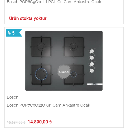
Bosch POP6C9O10L LPG'li Gri Cam Ankastre Ocak
Ürün stokta yoktur
% 5
Bosch
Bosch POP7C9O12O Gri Cam Ankastre Ocak
14.890,00
₺
15.634,50
₺