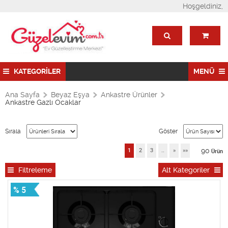
Hoşgeldiniz,
KATEGORİLER
MENÜ
Ana Sayfa
Beyaz Eşya
Ankastre Ürünler
Ankastre Gazlı Ocaklar
Sırala
Göster
90
1
2
3
..
»
»»
Ürün
Filtreleme
Alt Kategoriler
% 5