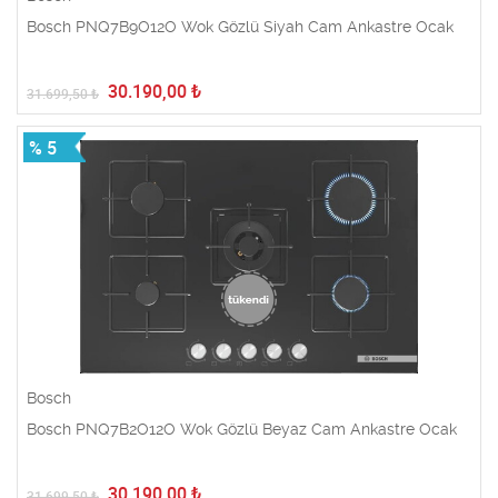
Bosch PNQ7B9O12O Wok Gözlü Siyah Cam Ankastre Ocak
30.190,00
₺
31.699,50
₺
% 5
Bosch
Bosch PNQ7B2O12O Wok Gözlü Beyaz Cam Ankastre Ocak
30.190,00
₺
31.699,50
₺