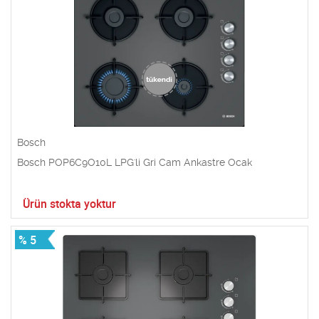
Bosch
Bosch POP6C9O10L LPG'li Gri Cam Ankastre Ocak
Ürün stokta yoktur
% 5