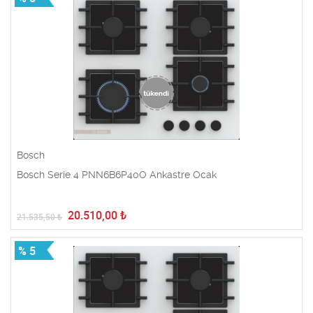
Bosch
Bosch Serie 4 PNN6B6P40O Ankastre Ocak
20.510,00
₺
21.535,50
₺
% 5