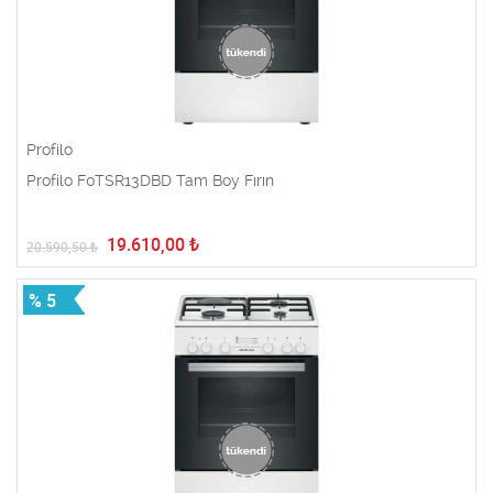
Profilo
Profilo F0TSR13DBD Tam Boy Fırın
19.610,00
₺
20.590,50
₺
% 5