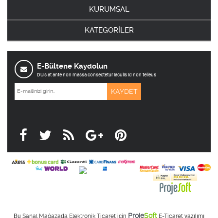
KURUMSAL
KATEGORİLER
E-Bültene Kaydolun
DUis at ante non massa consectetur iaculis id non telleus
Proje
Soft
Bu
Sanal Mağaza
da
Elektronik Ticaret
için
E-Ticaret
yazılımı