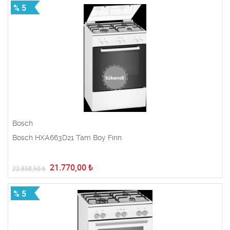
% 5
Bosch
Bosch HXA663D21 Tam Boy Fırın
21.770,00
₺
22.858,50
₺
% 5