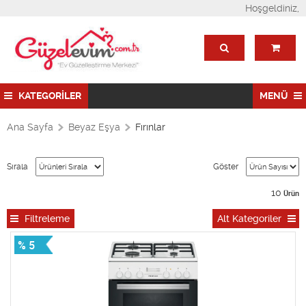
Hoşgeldiniz,
KATEGORİLER
MENÜ
Ana Sayfa
Beyaz Eşya
Fırınlar
Sırala
Göster
10
Ürün
Filtreleme
Alt Kategoriler
% 5