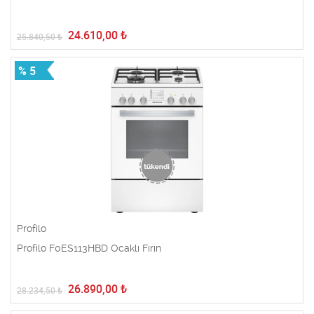
24.610,00
₺
25.840,50
₺
% 5
Profilo
Profilo F0ES113HBD Ocaklı Fırın
26.890,00
₺
28.234,50
₺