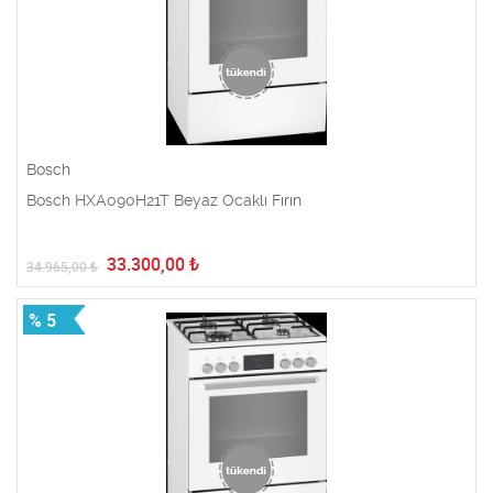
Bosch
Bosch HXA090H21T Beyaz Ocaklı Fırın
33.300,00
₺
34.965,00
₺
% 5