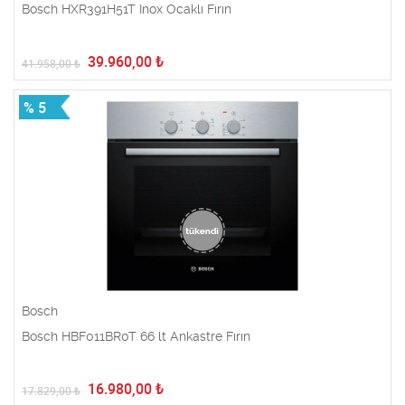
Bosch HXR391H51T Inox Ocaklı Fırın
39.960,00
₺
41.958,00
₺
% 5
Bosch
Bosch HBF011BR0T 66 lt Ankastre Fırın
16.980,00
₺
17.829,00
₺