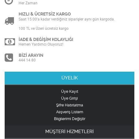
Her Zaman
HIZLI & ÜCRETSİZ KARGO
Saat 15:00’a kadar verdiğiniz siparişler aynı gün kargoda.
100 TL ve Üzeri ücretsiz kargo
İADE & DEĞİŞİM KOLAYLIĞI
Hemen Yardımcı Oluyoruz!
BİZİ ARAYIN
444 14 80
ÜYELİK
Üye Kayıt
Üye Girişi
Şifre Hatırlatma
Alışveriş Listem
Bilgilerimi Değiştir
MÜŞTERİ HİZMETLERİ