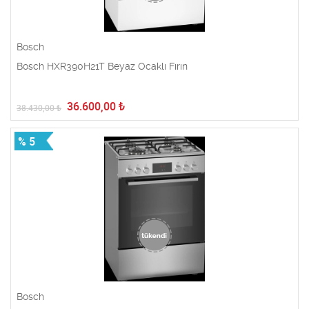
Bosch
Bosch HXR390H21T Beyaz Ocaklı Fırın
36.600,00
₺
38.430,00
₺
% 5
Bosch