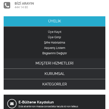
BİZİ ARAYIN
444 14 80
ÜYELİK
Üye Kayıt
Üye Girişi
Şifre Hatırlatma
Alışveriş Listem
Bilgilerimi Değiştir
MÜŞTERİ HİZMETLERİ
KURUMSAL
KATEGORİLER
E-Bültene Kaydolun
DUis at ante non massa consectetur iaculis id non telleus