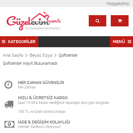
Hoşgeldiniz,
KATEGORİLER
MENÜ
Ana Sayfa
Beyaz Eşya
Şofbenler
Şofbenler Kayıt Bulunamadı
HER ZAMAN GÜVENİLİR
Her Zaman
HIZLI & ÜCRETSİZ KARGO
Saat 15:00’a kadar verdiğiniz siparişler aynı gün kargoda.
100 TL ve Üzeri ücretsiz kargo
İADE & DEĞİŞİM KOLAYLIĞI
Hemen Yardımcı Oluyoruz!