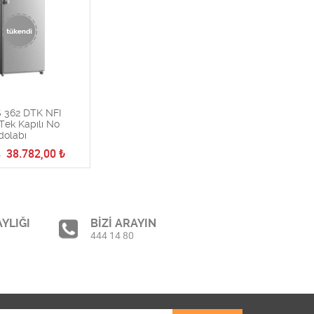
 362 DTK NFI
Tek Kapılı No
dolabı
38.782,00
₺
₺
YLIĞI
BİZİ ARAYIN
444 14 80