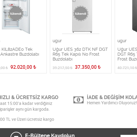
h
ugur
ugur
 KIL82ADE0 Tek
Uğur UES 362 DTK NF DGT
Uğur UES
ı Ankastre Buzdolabı
R65 Tek Kapılı No Frost
DGT R65 
Buzdolabı
Frost Buz
92.020,00
₺
37.350,00
₺
,00
₺
39.217,50
₺
40.721,10
HIZLI & ÜCRETSİZ KARGO
İADE & DEĞİŞİM KOLA
Hemen Yardımcı Oluyoruz!
aat 15:00’a kadar verdiğiniz
iparişler aynı gün kargoda.
00 TL ve Üzeri ücretsiz kargo
E-Bültene Kaydolun