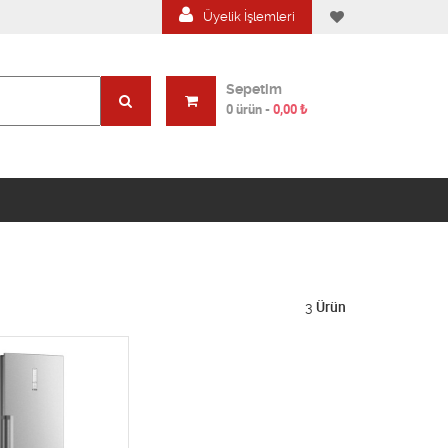
Üyelik İşlemleri
Sepetim
0 ürün
-
0,00
₺
3
Ürün