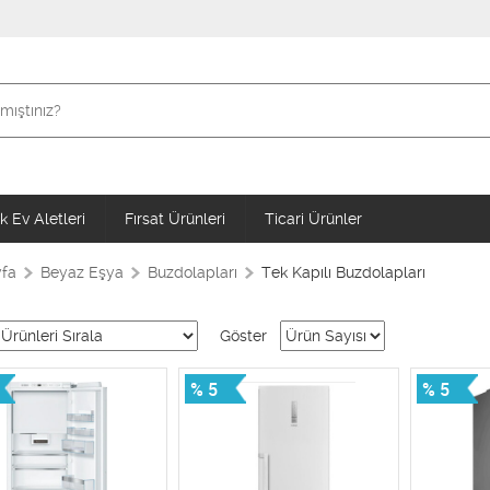
 Ev Aletleri
Fırsat Ürünleri
Ticari Ürünler
fa
Beyaz Eşya
Buzdolapları
Tek Kapılı Buzdolapları
Göster
% 5
% 5