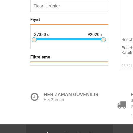
Ticari Ürünler
Fiyat
37350
92020
₺
₺
Bosc
Bosch
Kapıl
Filtreleme
96.621
HER ZAMAN GÜVENİLİR
Her Zaman
S
s
1