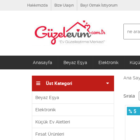
Hakkımızda
Bize Ulaşın
Bayi Olmak İstiyorum
Anasayfa
Beyaz Eşya
Elektronik
Küçük
Ana Say
Üst Kategori
Sırala
Beyaz Eşya
Elektronik
% 5
Küçük Ev Aletleri
Fırsat Ürünleri