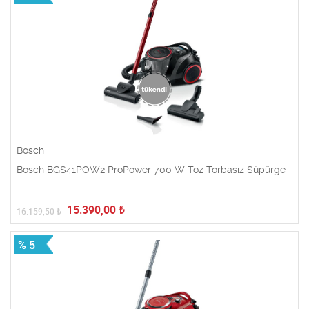
Bosch
Bosch BGS41POW2 ProPower 700 W Toz Torbasız Süpürge
15.390,00
₺
16.159,50
₺
% 5