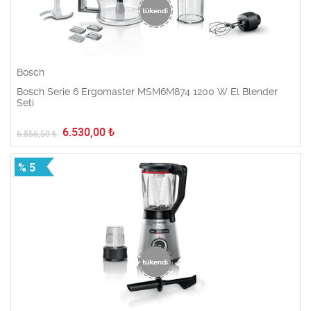
Bosch
Bosch Serie 6 Ergomaster MSM6M874 1200 W El Blender
Seti
6.530,00
₺
6.856,50
₺
% 5