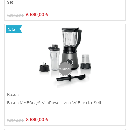
Seti
6.530,00
₺
6.856,50
₺
% 5
Bosch
Bosch MMB6177S VitaPower 1200 W Blender Seti
8.630,00
₺
9.061,50
₺