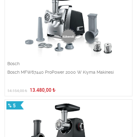
Bosch
Bosch MFW67440 ProPower 2000 W Kıyma Makinesi
13.480,00
₺
14.154,00
₺
% 5