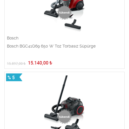
Bosch
Bosch BGC41Q69 650 W Toz Torbasız Süpürge
15.140,00
₺
15.897,00
₺
% 5