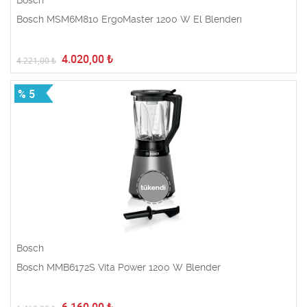
Bosch
Bosch MSM6M810 ErgoMaster 1200 W El Blenderı
4.020,00
₺
4.221,00
₺
% 5
Bosch
Bosch MMB6172S Vita Power 1200 W Blender