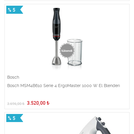
% 5
Bosch
Bosch MSM4B610 Serie 4 ErgoMaster 1000 W El Blenderı
3.520,00
₺
3.696,00
₺
% 5