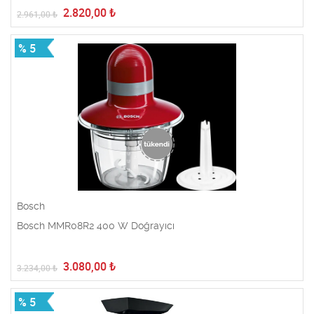
2.820,00
₺
2.961,00
₺
% 5
Bosch
Bosch MMR08R2 400 W Doğrayıcı
3.080,00
₺
3.234,00
₺
% 5