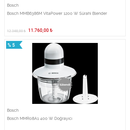
Bosch
Bosch MMB6386M VitaPower 1200 W Sürahi Blender
11.760,00
₺
12.348,00
₺
% 5
Bosch
Bosch MMR08A1 400 W Doğrayıcı