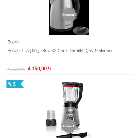
Bosch
Bosch TTA5603 1800 W Cam Demlikli Çay Makinesi
4.150,00
₺
4.357,50
₺
% 5