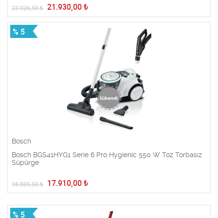
21.930,00
₺
23.026,50
₺
% 5
Bosch
Bosch BGS41HYG1 Serie 6 Pro Hygienic 550 W Toz Torbasız
Süpürge
17.910,00
₺
18.805,50
₺
% 5