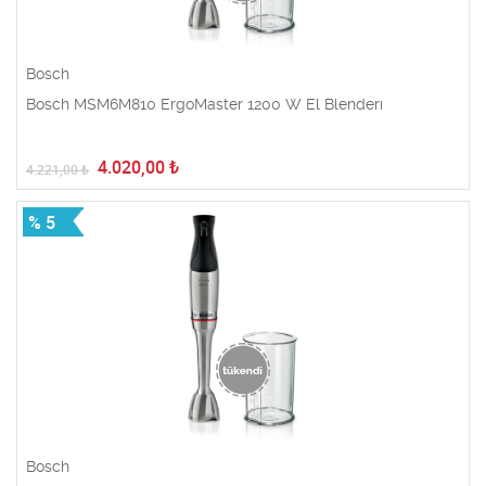
Bosch
Bosch MSM6M810 ErgoMaster 1200 W El Blenderı
4.020,00
₺
4.221,00
₺
% 5
Bosch