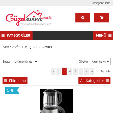
Hoşgeldiniz,
KATEGORİLER
MENÜ
Ana Sayfa
Küçük Ev Aletleri
Sırala
Göster
84
«
1
2
3
4
..
»
»»
Ürün
Filtreleme
Alt Kategoriler
% 5