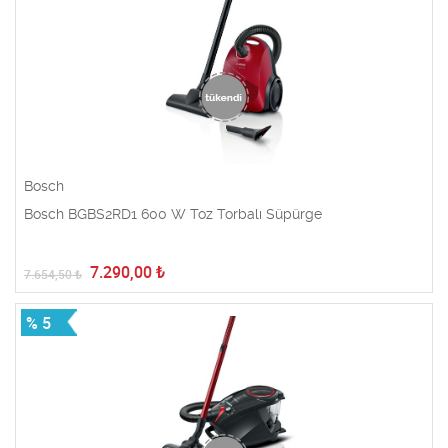
Bosch
Bosch BGBS2RD1 600 W Toz Torbalı Süpürge
7.290,00
₺
7.654,50
₺
% 5