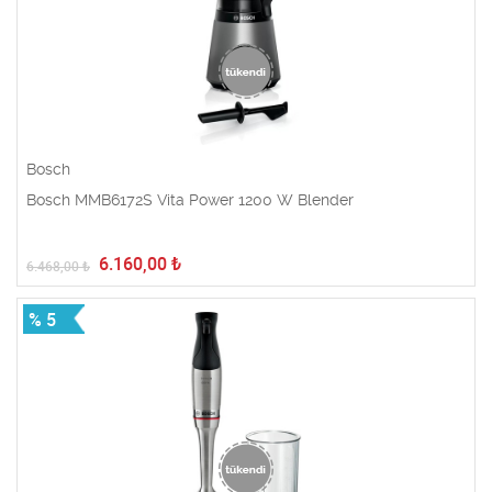
Bosch
Bosch MMB6172S Vita Power 1200 W Blender
6.160,00
₺
6.468,00
₺
% 5