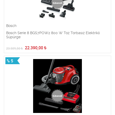
Bosch
Bosch Serie 8 BGS7POW2 800 W Toz Torbasız Elektrikli
Süpürge
22.390,00
₺
23.509,50
₺
% 5