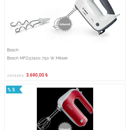
Bosch
Bosch MFQ37400 750 W Mikser
3.690,00
₺
3.874,50
₺
% 5