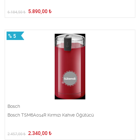
5.890,00
₺
6.184,50
₺
% 5
Bosch
Bosch TSM6A014R Kırmızı Kahve Öğütücü
2.340,00
₺
2.457,00
₺