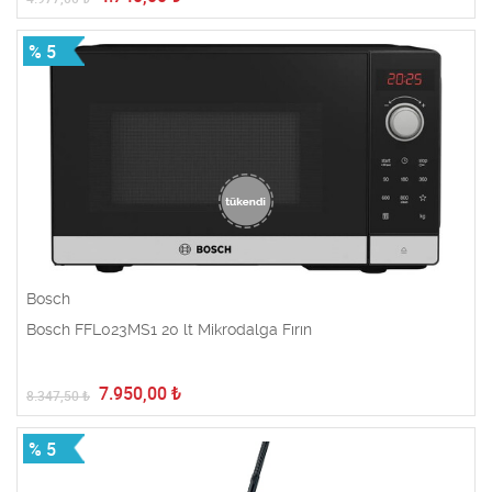
% 5
Bosch
Bosch FFL023MS1 20 lt Mikrodalga Fırın
7.950,00
₺
8.347,50
₺
% 5