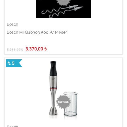
Bosch
Bosch MFQ40303 500 W Mikser
3.370,00
₺
3.538,50
₺
% 5