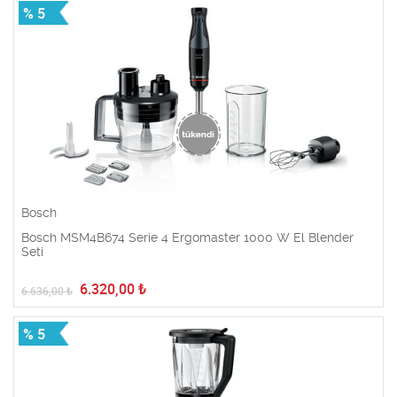
% 5
Bosch
Bosch MSM4B674 Serie 4 Ergomaster 1000 W El Blender
Seti
6.320,00
₺
6.636,00
₺
% 5