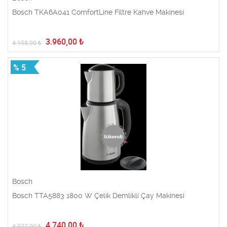
Bosch TKA6A041 ComfortLine Filtre Kahve Makinesi
3.960,00
₺
4.158,00
₺
% 5
Bosch
Bosch TTA5883 1800 W Çelik Demlikli Çay Makinesi
4.740,00
₺
4.977,00
₺