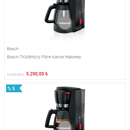
Bosch
Bosch TKA6M273 Filtre Kahve Makinesi
5.290,00
₺
5.554,50
₺
% 5