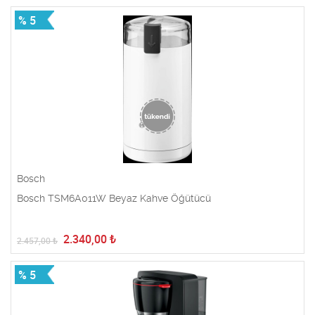
% 5
Bosch
Bosch TSM6A011W Beyaz Kahve Öğütücü
2.340,00
₺
2.457,00
₺
% 5