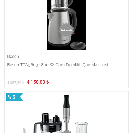
Bosch
Bosch TTA5603 1800 W Cam Demlikli Çay Makinesi
4.150,00
₺
4.357,50
₺
% 5