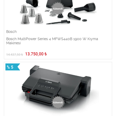
Bosch
Bosch MultiPower Series 4 MFWS440B 1900 W Kıyma
Makinesi
13.750,00
₺
14.437,50
₺
% 5