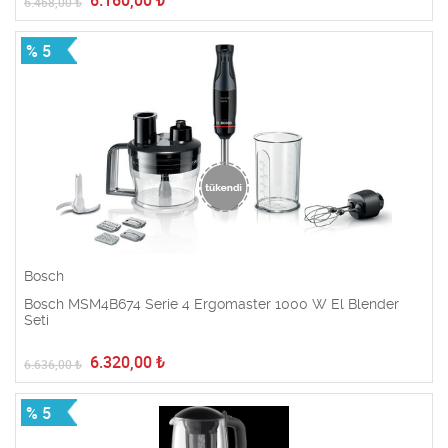
6.160,00
₺
6.468,00
₺
% 5
Bosch
Bosch MSM4B674 Serie 4 Ergomaster 1000 W El Blender
Seti
6.320,00
₺
6.636,00
₺
% 5