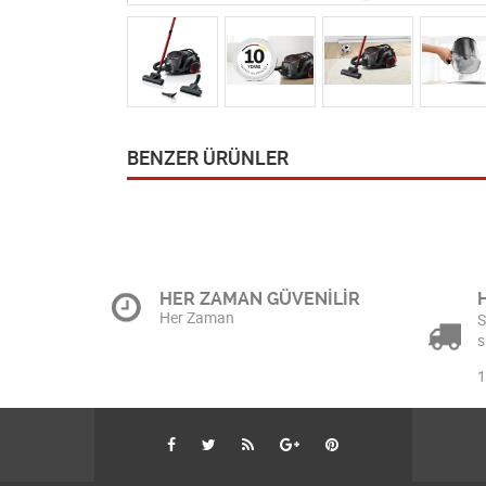
BENZER ÜRÜNLER
HER ZAMAN GÜVENİLİR
Her Zaman
S
s
1