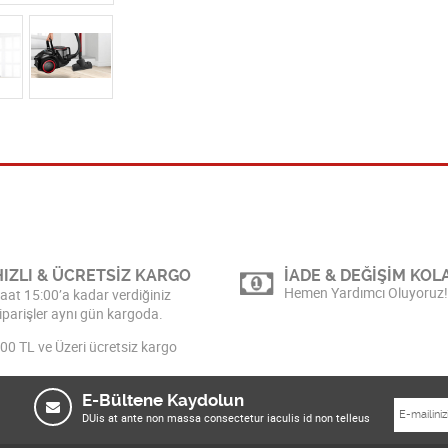
HIZLI & ÜCRETSİZ KARGO
İADE & DEĞİŞİM KOLA
Hemen Yardımcı Oluyoruz!
aat 15:00’a kadar verdiğiniz
iparişler aynı gün kargoda.
00 TL ve Üzeri ücretsiz kargo
E-Bültene Kaydolun
DUis at ante non massa consectetur iaculis id non telleus