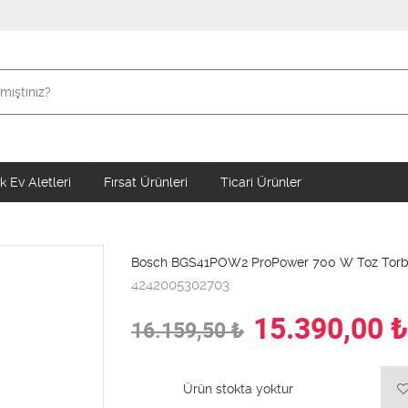
 Ev Aletleri
Fırsat Ürünleri
Ticari Ürünler
Bosch BGS41POW2 ProPower 700 W Toz Torb
4242005302703
15.390,00
₺
16.159,50
₺
Ürün stokta yoktur