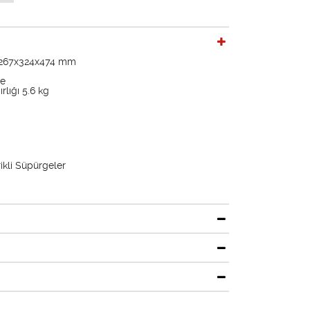
k) 267x324x474 mm
re
lığı 5.6 kg
ikli Süpürgeler