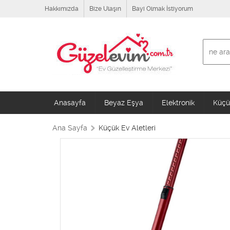
Hakkımızda
Bize Ulaşın
Bayi Olmak İstiyorum
Anasayfa
Beyaz Eşya
Elektronik
Küçük
Ana Sayfa
Küçük Ev Aletleri