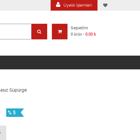
Üyelik İşlemleri
Sepetim
0 ürün
-
0,00
₺
asız Süpürge
% 5