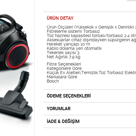
ÜRÜN DETAY
Ürün Ölçüleri (Yükseklik x Genişlik x Derinli
Filtreleme sistemi Torbasız
Toz haznesi kapasitesi torbalı/torbasız 2.4 lit
Aksesuarlar cihaz dışındayken süpürgenin ağır
Hareket yarıçapı 10 m
Kablo dolama yeri otomatik
Tekerlek sayısı 3
Net Ağırlık 7.9 kg
Filtre Seçenekleri
Kategorilere Göre
Küçük Ev Aletleri,Temizlik,Toz Torbasız Elektr
Markalara Göre
Bosch
ÖDEME SEÇENEKLERİ
YORUMLAR
İADE & DEĞİŞİM