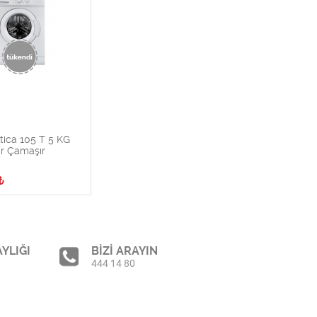
tica 105 T 5 KG
ir Çamaşır
₺
YLIĞI
BİZİ ARAYIN
444 14 80