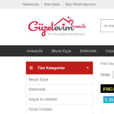
Hakkımızda
Bize Ulaşın
Bayi Olmak İstiyorum
Anasayfa
Beyaz Eşya
Elektronik
Küçük
Ana Say
Tüm Kategoriler
Sırala
Beyaz Eşya
Elektronik
Küçük Ev Aletleri
% 20
Fırsat Ürünleri