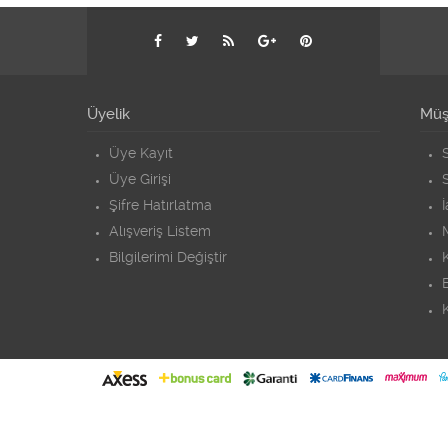
Üyelik
Müşt
Üye Kayıt
S
Üye Girişi
S
Şifre Hatırlatma
Alışveriş Listem
Bilgilerimi Değiştir
K