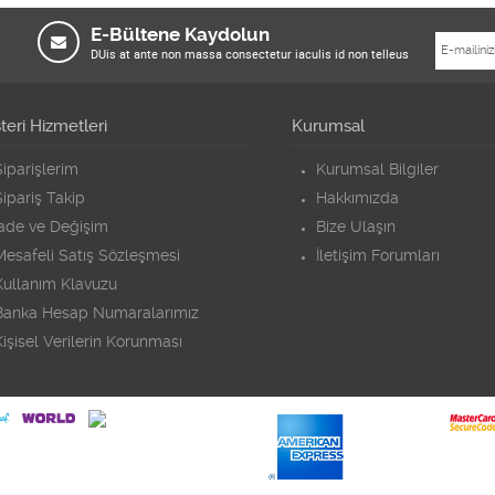
E-Bültene Kaydolun
DUis at ante non massa consectetur iaculis id non telleus
eri Hizmetleri
Kurumsal
iparişlerim
Kurumsal Bilgiler
ipariş Takip
Hakkımızda
İade ve Değişim
Bize Ulaşın
Mesafeli Satış Sözleşmesi
İletişim Forumları
Kullanım Klavuzu
Banka Hesap Numaralarımız
işisel Verilerin Korunması