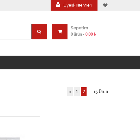
Üyelik İşlemleri
Sepetim
0 ürün
-
0,00
₺
«
1
2
15
Ürün