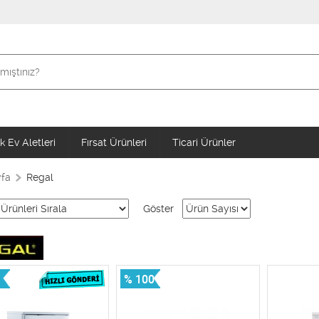
 Ev Aletleri
Fırsat Ürünleri
Ticari Ürünler
fa
Regal
Göster
% 100