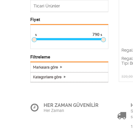
Ticari Ürünler
Fiyat
790
₺
₺
Regal
Filtreleme
Regal
Tipi 
Markalara göre
320,00
Kategorilere göre
HER ZAMAN GÜVENİLİR
Her Zaman
S
s
1