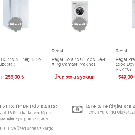
Regal
Regal
 BC 110 A Enerji Büro
Regal Bora 105T 1000 Devir
Regal Pra
Buzdolabı
5 Kg Çamaşır Makinesi
1000 Dev
Makinesi
255,00
₺
Ürün stokta yoktur
549,00
₺
HIZLI & ÜCRETSİZ KARGO
İADE & DEĞİŞİM KOLA
Hemen Yardımcı Oluyoruz!
aat 15:00’a kadar verdiğiniz
iparişler aynı gün kargoda.
00 TL ve Üzeri ücretsiz kargo