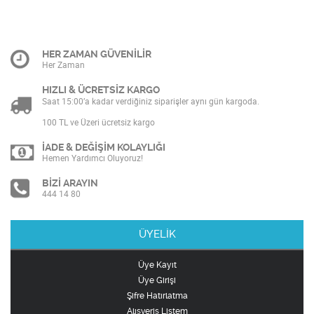
HER ZAMAN GÜVENİLİR
Her Zaman
HIZLI & ÜCRETSİZ KARGO
Saat 15:00’a kadar verdiğiniz siparişler aynı gün kargoda.
100 TL ve Üzeri ücretsiz kargo
İADE & DEĞİŞİM KOLAYLIĞI
Hemen Yardımcı Oluyoruz!
BİZİ ARAYIN
444 14 80
ÜYELİK
Üye Kayıt
Üye Girişi
Şifre Hatırlatma
Alışveriş Listem