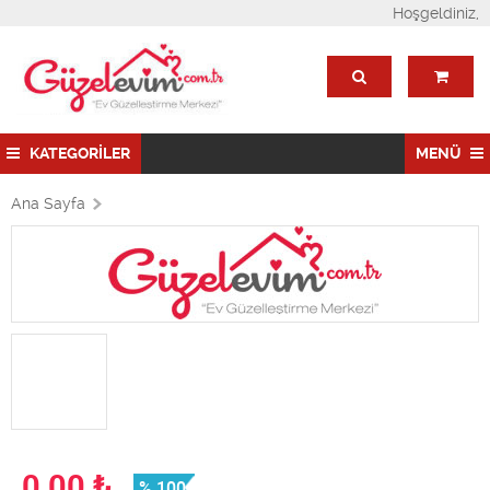
Hoşgeldiniz,
KATEGORİLER
MENÜ
Ana Sayfa
0,00
₺
% 100