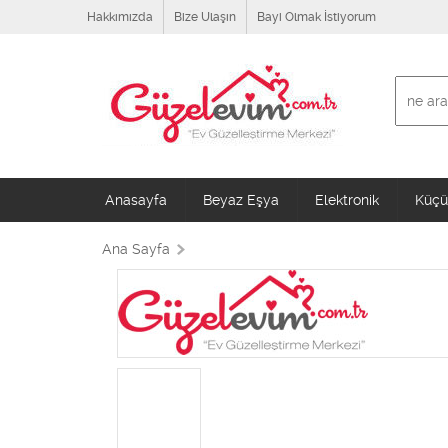
Hakkımızda
Bize Ulaşın
Bayi Olmak İstiyorum
Anasayfa
Beyaz Eşya
Elektronik
Küçük
Ana Sayfa