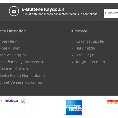
E-Bültene Kaydolun
DUis at ante non massa consectetur iaculis id non telleus
eri Hizmetleri
Kurumsal
iparişlerim
Kurumsal Bilgiler
ipariş Takip
Hakkımızda
İade ve Değişim
Bize Ulaşın
Mesafeli Satış Sözleşmesi
İletişim Forumları
Kullanım Klavuzu
Banka Hesap Numaralarımız
işisel Verilerin Korunması