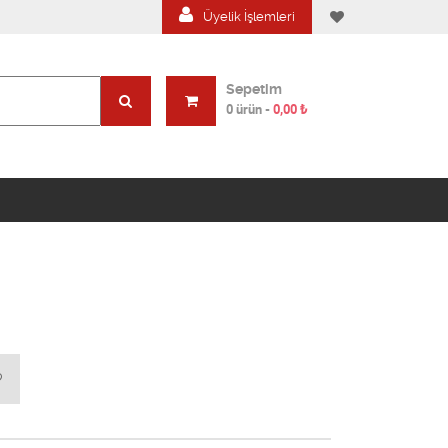
Üyelik İşlemleri
Sepetim
0 ürün
-
0,00
₺