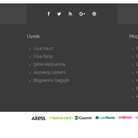
Üyelik
Müşt
Üye Kayıt
S
Üye Girişi
S
Şifre Hatırlatma
Alışveriş Listem
Bilgilerimi Değiştir
K