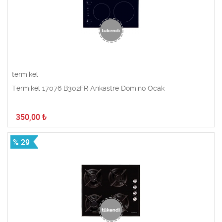
termikel
Termikel 17076 B302FR Ankastre Domino Ocak
350,00
₺
% 29