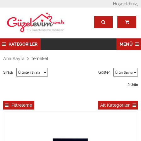
Hoşgeldiniz,
KATEGORİLER
MENÜ
Ana Sayfa
termikel
Sırala
Göster
2
Ürün
Filtreleme
Alt Kategoriler