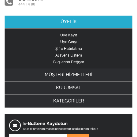
444 14 80
ÜYELİK
Üye Kayıt
Üye Girişi
Şifre Hatırlatma
Alışveriş Listem
Bilgilerimi Değiştir
MÜŞTERİ HİZMETLERİ
KURUMSAL
KATEGORİLER
E-Bültene Kaydolun
DUis at ante non massa consectetur iaculis id non telleus