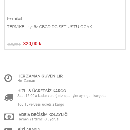
termikel
TERMİKEL 17162 GBGD DG SET ÜSTÜ OCAK
320,00
₺
450,00
₺
HER ZAMAN GÜVENİLİR
Her Zaman
HIZLI & ÜCRETSİZ KARGO
Saat 15:00’a kadar verdiğiniz siparişler aynı gün kargoda.
100 TL ve Üzeri ücretsiz kargo
İADE & DEĞİŞİM KOLAYLIĞI
Hemen Yardımcı Oluyoruz!
BİZİ ARAYIN