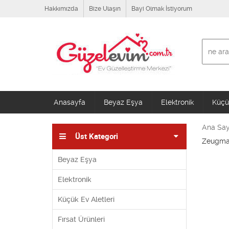
Hakkımızda
Bize Ulaşın
Bayi Olmak İstiyorum
Anasayfa
Beyaz Eşya
Elektronik
Küçük
Ana Say
Üst Kategori
Zeugma 
Beyaz Eşya
Elektronik
Küçük Ev Aletleri
Fırsat Ürünleri