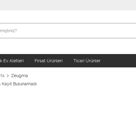
 Ev Aletleri
Fırsat Ürünleri
Ticari Ürünler
fa
Zeugma
Kayıt Bulunamadı