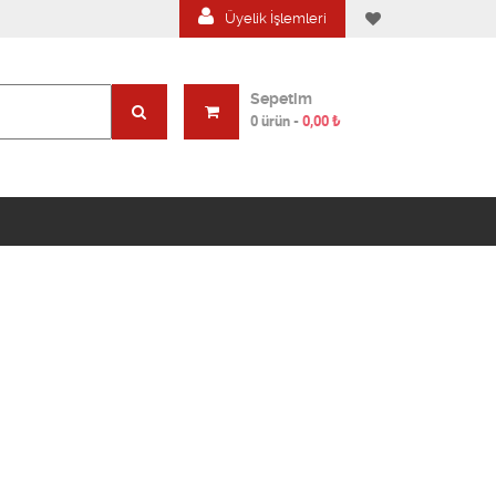
Üyelik İşlemleri
Sepetim
0 ürün
-
0,00
₺