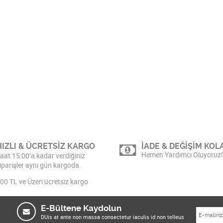
HIZLI & ÜCRETSİZ KARGO
İADE & DEĞİŞİM KOLA
Hemen Yardımcı Oluyoruz!
aat 15:00’a kadar verdiğiniz
iparişler aynı gün kargoda.
00 TL ve Üzeri ücretsiz kargo
E-Bültene Kaydolun
DUis at ante non massa consectetur iaculis id non telleus