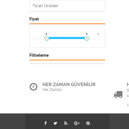
Ticari Ürünler
Fiyat
₺
₺
₺
Filtreleme
HER ZAMAN GÜVENİLİR
Her Zaman
S
s
1