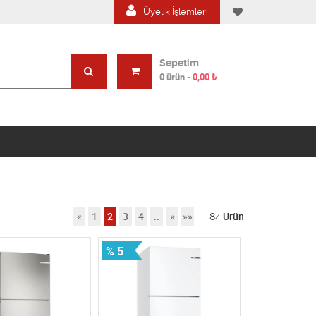
Üyelik İşlemleri
Sepetim
0 ürün
-
0,00
₺
«
1
2
3
4
..
»
»»
84
Ürün
% 5