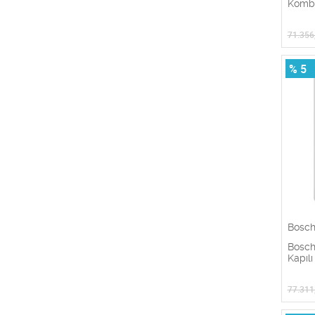
Kombi
71.356
% 5
Bosc
Bosc
Kapıl
77.311