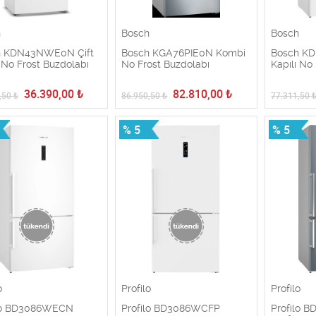
h
Bosch
Bosch
h KDN43NWE0N Çift
Bosch KGA76PIE0N Kombi
Bosch K
ı No Frost Buzdolabı
No Frost Buzdolabı
Kapılı No
36.390,00
₺
82.810,00
₺
,50
₺
86.950,50
₺
77.311,50
% 5
% 5
o
Profilo
Profilo
ilo BD3086WECN
Profilo BD3086WCFP
Profilo 