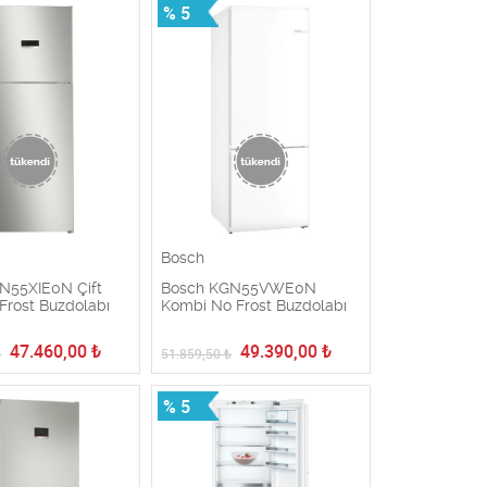
% 5
Bosch
N55XIE0N Çift
Bosch KGN55VWE0N
 Frost Buzdolabı
Kombi No Frost Buzdolabı
47.460,00
₺
49.390,00
₺
₺
51.859,50
₺
% 5