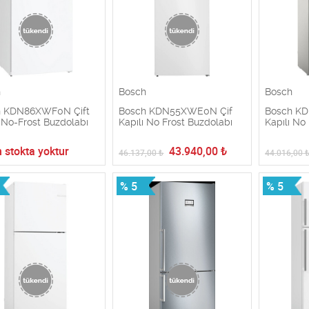
h
Bosch
Bosch
h KDN86XWF0N Çift
Bosch KDN55XWE0N Çif
Bosch KD
ı No-Frost Buzdolabı
Kapılı No Frost Buzdolabı
Kapılı No
 stokta yoktur
43.940,00
₺
46.137,00
₺
44.016,00
% 5
% 5