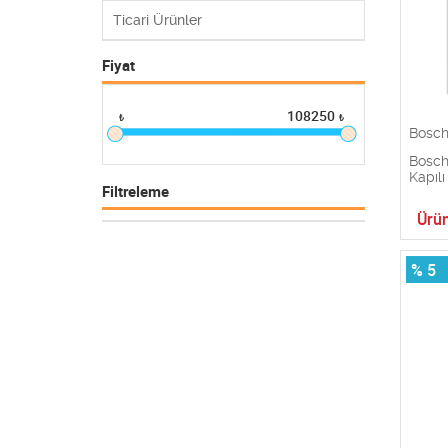
Ticari Ürünler
Fiyat
108250
₺
₺
Bosc
Bosc
Kapıl
Filtreleme
Ürün
% 5