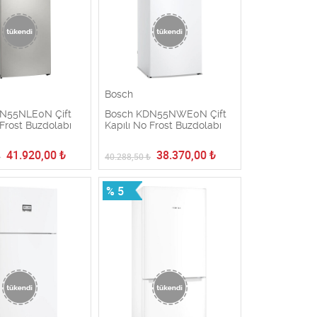
Bosch
N55NLE0N Çift
Bosch KDN55NWE0N Çift
 Frost Buzdolabı
Kapılı No Frost Buzdolabı
41.920,00
₺
38.370,00
₺
₺
40.288,50
₺
% 5