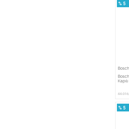
% 5
Bosc
Bosch
Kapıl
44.016
% 5