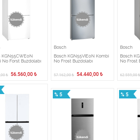
h
Bosch
Bosch
h KGN55CWE0N
Bosch KGN55VIE0N Kombi
Bosch K
 No Forst Buzdolabı
No Frost Buzdolabı
No Frost 
56.560,00
₺
54.440,00
₺
,00
₺
57.162,00
₺
62.559,00
% 5
% 5