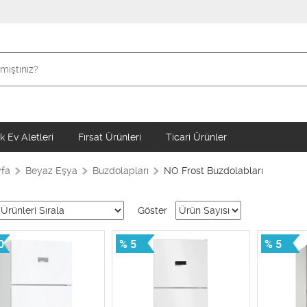
 Ev Aletleri
Fırsat Ürünleri
Ticari Ürünler
fa
Beyaz Eşya
Buzdolapları
NO Frost Buzdolabları
Göster
0
% 5
% 5