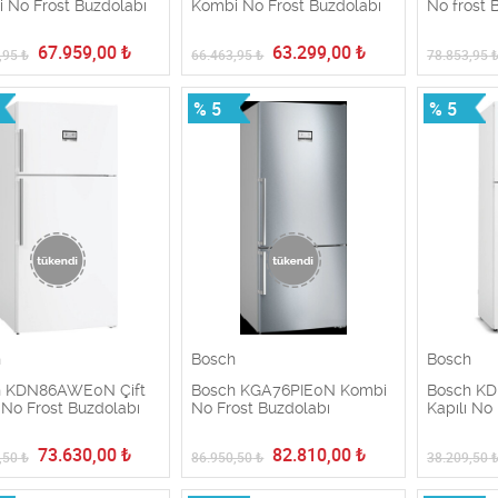
 No Frost Buzdolabı
Kombi No Frost Buzdolabı
No frost 
67.959,00
₺
63.299,00
₺
,95
₺
66.463,95
₺
78.853,95
% 5
% 5
h
Bosch
Bosch
h KDN86AWE0N Çift
Bosch KGA76PIE0N Kombi
Bosch K
ı No Frost Buzdolabı
No Frost Buzdolabı
Kapılı No
73.630,00
₺
82.810,00
₺
,50
₺
86.950,50
₺
38.209,50