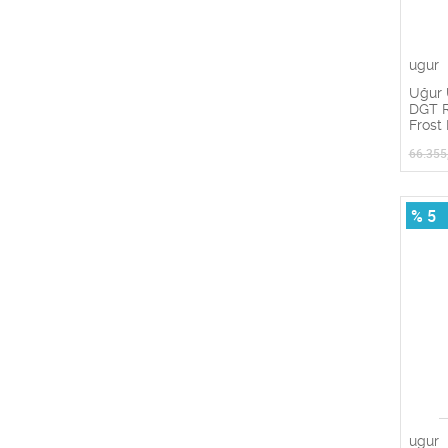
ugur
Uğur 
DGT R
Frost
66.355
% 5
ugur