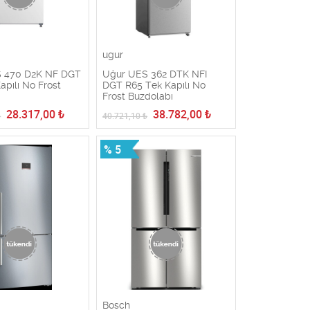
ugur
 470 D2K NF DGT
Uğur UES 362 DTK NFI
apılı No Frost
DGT R65 Tek Kapılı No
ı
Frost Buzdolabı
28.317,00
₺
38.782,00
₺
₺
40.721,10
₺
% 5
Bosch