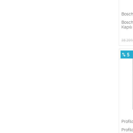
Bosc
Bosc
Kapıl
38.209
% 5
Profil
Prof