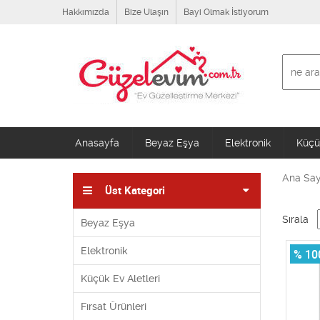
Hakkımızda
Bize Ulaşın
Bayi Olmak İstiyorum
Anasayfa
Beyaz Eşya
Elektronik
Küçük
Ana Say
Üst Kategori
Sırala
Beyaz Eşya
Elektronik
% 10
Küçük Ev Aletleri
Fırsat Ürünleri