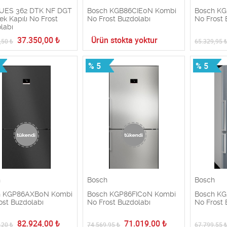
UES 362 DTK NF DGT
Bosch KGB86CIE0N Kombi
Bosch K
ek Kapılı No Frost
No Frost Buzdolabı
No Frost 
labı
37.350,00
₺
Ürün stokta yoktur
,50
₺
65.329,95
% 5
% 5
h
Bosch
Bosch
h KGP86AXB0N Kombi
Bosch KGP86FIC0N Kombi
Bosch K
ost Buzdolabı
No Frost Buzdolabı
No Frost 
82.924,00
₺
71.019,00
₺
,20
₺
74.569,95
₺
67.799,55