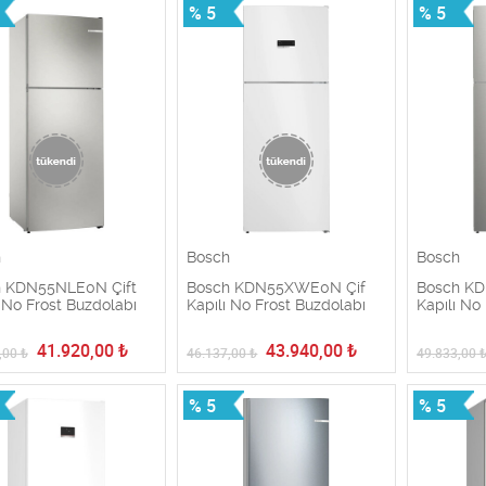
% 5
% 5
h
Bosch
Bosch
 KDN55NLE0N Çift
Bosch KDN55XWE0N Çif
Bosch KD
ı No Frost Buzdolabı
Kapılı No Frost Buzdolabı
Kapılı No
41.920,00
₺
43.940,00
₺
,00
₺
46.137,00
₺
49.833,00
% 5
% 5