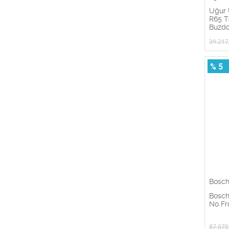
Uğur 
R65 T
Buzdo
39.217
% 5
Bosc
Bosc
No Fr
87.070