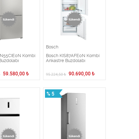
Bosch
GN55CIE0N Kombi
Bosch KIS87AFE0N Kombi
Buzdolabı
Ankastre Buzdolabı
59.580,00
₺
90.690,00
₺
₺
95.224,50
₺
% 5