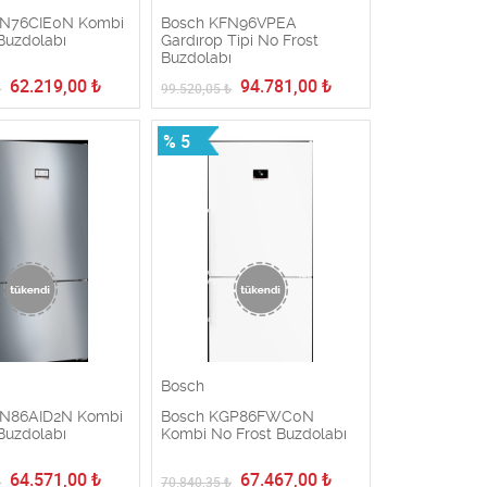
GN76CIE0N Kombi
Bosch KFN96VPEA
Buzdolabı
Gardırop Tipi No Frost
Buzdolabı
62.219,00
₺
94.781,00
₺
₺
99.520,05
₺
% 5
Bosch
GN86AID2N Kombi
Bosch KGP86FWC0N
Buzdolabı
Kombi No Frost Buzdolabı
64.571,00
₺
67.467,00
₺
₺
70.840,35
₺