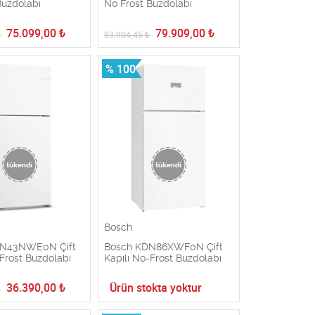
Buzdolabı
No Frost Buzdolabı
75.099,00
₺
79.909,00
₺
₺
83.904,45
₺
% 100
Bosch
DN43NWE0N Çift
Bosch KDN86XWF0N Çift
 Frost Buzdolabı
Kapılı No-Frost Buzdolabı
36.390,00
₺
Ürün stokta yoktur
₺