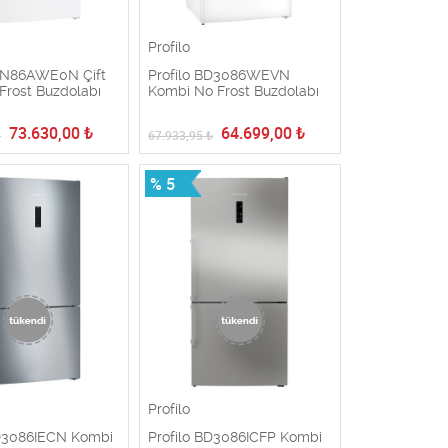
Profilo
DN86AWE0N Çift
Profilo BD3086WEVN
 Frost Buzdolabı
Kombi No Frost Buzdolabı
73.630,00
₺
64.699,00
₺
₺
67.933,95
₺
% 5
Profilo
BD3086IECN Kombi
Profilo BD3086ICFP Kombi