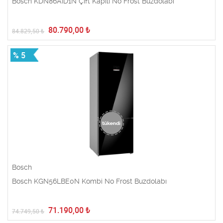
Bosch KDN86AID1N Çift Kapılı No Frost Buzdolabı
80.790,00
₺
84.829,50
₺
% 5
Bosch
Bosch KGN56LBE0N Kombi No Frost Buzdolabı
71.190,00
₺
74.749,50
₺