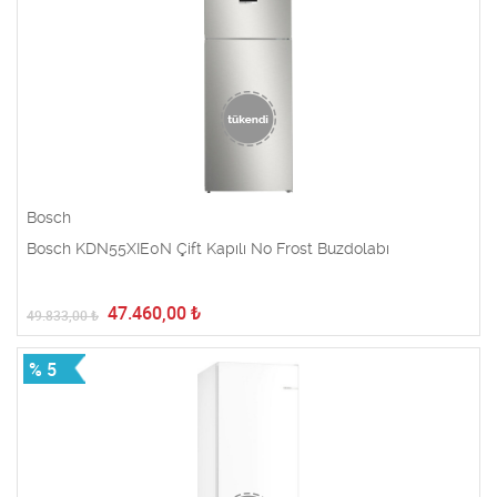
Bosch
Bosch KDN55XIE0N Çift Kapılı No Frost Buzdolabı
47.460,00
₺
49.833,00
₺
% 5