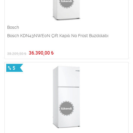
Bosch
Bosch KDN43NWE0N Çift Kapılı No Frost Buzdolabı
36.390,00
₺
38.209,50
₺
% 5