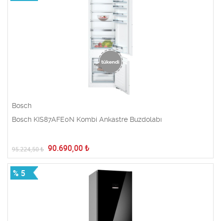
Bosch
Bosch KIS87AFE0N Kombi Ankastre Buzdolabı
90.690,00
₺
95.224,50
₺
% 5