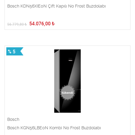
Bosch KDN56XIE0N Çift Kapılı No Frost Buzdolabı
54.076,00
₺
56.779,80
₺
% 5
Bosch
Bosch KGN56LBE0N Kombi No Frost Buzdolabı