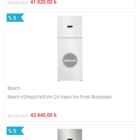
41.920,00
₺
44.016,00
₺
% 5
Bosch
Bosch KDN55XWE0N Çif Kapılı No Frost Buzdolabı
43.940,00
₺
46.137,00
₺
% 5