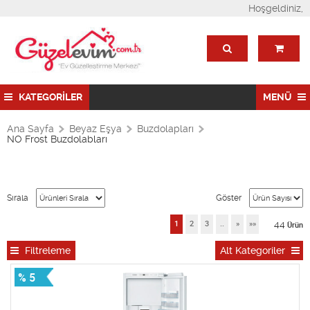
Hoşgeldiniz,
KATEGORİLER
MENÜ
Ana Sayfa
Beyaz Eşya
Buzdolapları
NO Frost Buzdolabları
Sırala
Göster
44
1
2
3
..
»
»»
Ürün
Filtreleme
Alt Kategoriler
% 5