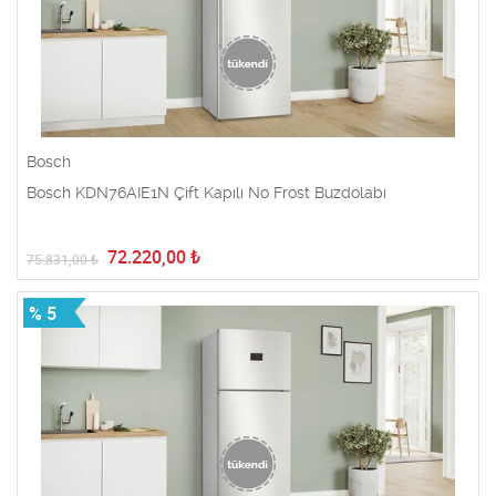
Bosch
Bosch KDN76AIE1N Çift Kapılı No Frost Buzdolabı
72.220,00
₺
75.831,00
₺
% 5