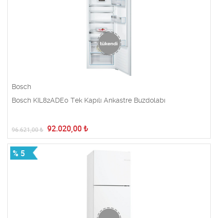
Bosch
Bosch KIL82ADE0 Tek Kapılı Ankastre Buzdolabı
92.020,00
₺
96.621,00
₺
% 5