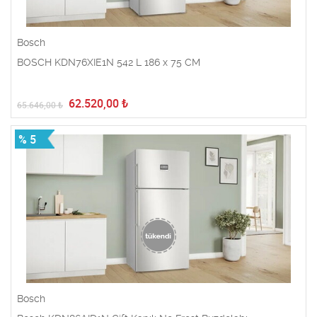
Bosch
BOSCH KDN76XIE1N 542 L 186 x 75 CM
62.520,00
₺
65.646,00
₺
% 5
Bosch