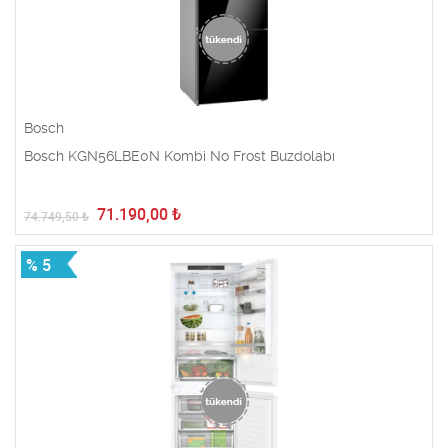
Bosch
Bosch KGN56LBE0N Kombi No Frost Buzdolabı
71.190,00
₺
74.749,50
₺
% 5