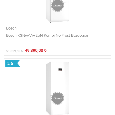
Bosch
Bosch KGN55VWE0N Kombi No Frost Buzdolabı
49.390,00
₺
51.859,50
₺
% 5