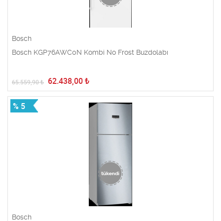
Bosch
Bosch KGP76AWC0N Kombi No Frost Buzdolabı
62.438,00
₺
65.559,90
₺
% 5
Bosch