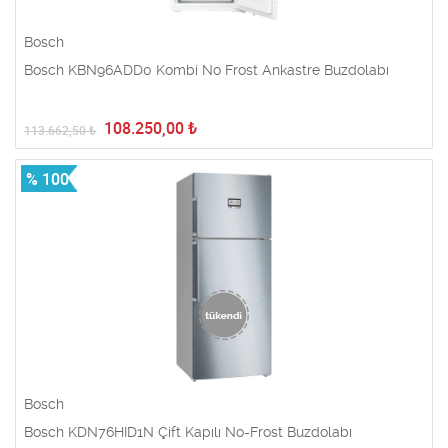
Bosch
Bosch KBN96ADD0 Kombi No Frost Ankastre Buzdolabı
108.250,00
₺
113.662,50
₺
% 100
Bosch
Bosch KDN76HID1N Çift Kapılı No-Frost Buzdolabı