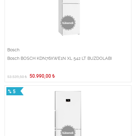
Bosch
Bosch BOSCH KDN76XWE1N XL 542 LT BUZDOLABI
50.990,00
₺
53.539,50
₺
% 5