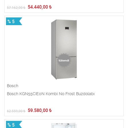
54.440,00
₺
57.162,00
₺
% 5
Bosch
Bosch KGN55CIE0N Kombi No Frost Buzdolabı
59.580,00
₺
62.559,00
₺
% 5