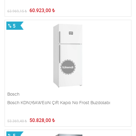
60.923,00
₺
63.969,15
₺
% 5
Bosch
Bosch KDN76AWE0N Çift Kapılı No Frost Buzdolabı
50.828,00
₺
53.369,40
₺
% 5