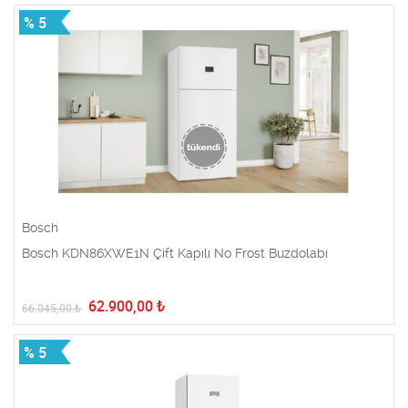
% 5
Bosch
Bosch KDN86XWE1N Çift Kapılı No Frost Buzdolabı
62.900,00
₺
66.045,00
₺
% 5