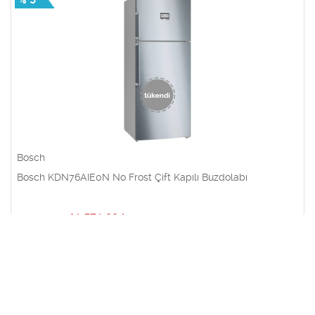
Bosch
Bosch KDN76AIE0N No Frost Çift Kapılı Buzdolabı
61.571,00
₺
64.649,55
₺
% 5