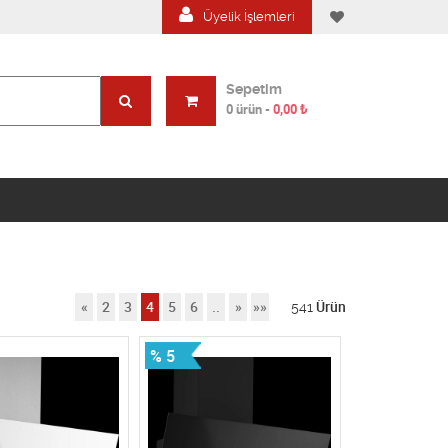
Üyelik İşlemleri
Sepetim
0 ürün
-
0,00
₺
«
2
3
4
5
6
..
»
»»
541
Ürün
% 5