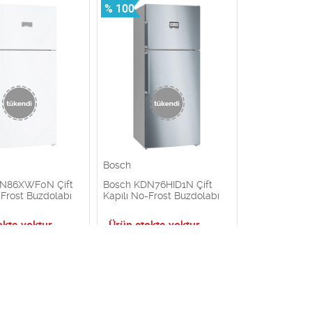
% 100
Bosch
DN86XWF0N Çift
Bosch KDN76HID1N Çift
-Frost Buzdolabı
Kapılı No-Frost Buzdolabı
okta yoktur
Ürün stokta yoktur
% 100