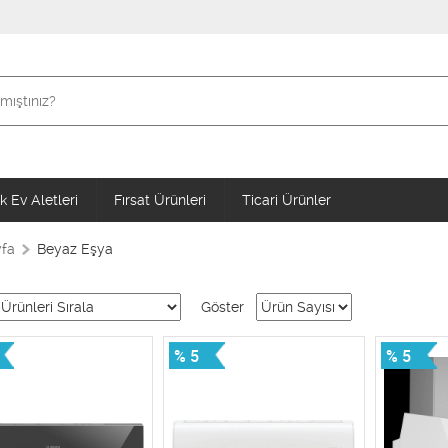
 Ev Aletleri
Fırsat Ürünleri
Ticari Ürünler
fa
Beyaz Eşya
Göster
% 5
% 5