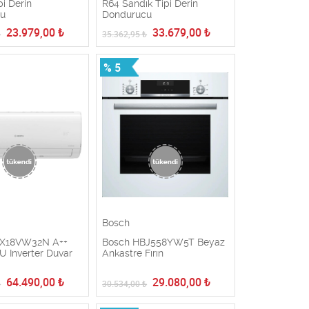
pi Derin
R64 Sandık Tipi Derin
cu
Dondurucu
23.979,00
₺
33.679,00
₺
₺
35.362,95
₺
% 5
Bosch
SX18VW32N A++
Bosch HBJ558YW5T Beyaz
 Inverter Duvar
Ankastre Fırın
a
64.490,00
₺
29.080,00
₺
₺
30.534,00
₺