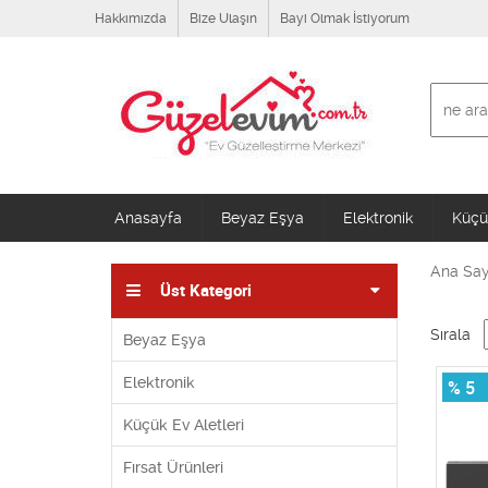
Hakkımızda
Bize Ulaşın
Bayi Olmak İstiyorum
Anasayfa
Beyaz Eşya
Elektronik
Küçük
Ana Say
Üst Kategori
Sırala
Beyaz Eşya
Elektronik
% 5
Küçük Ev Aletleri
Fırsat Ürünleri