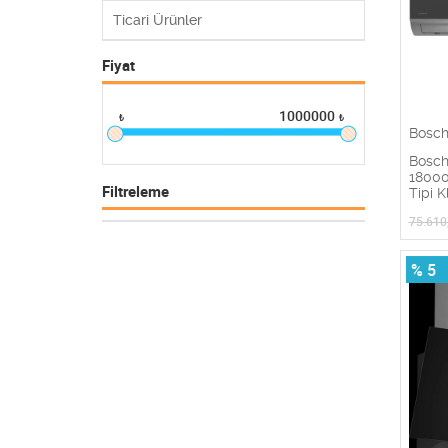
Ticari Ürünler
Fiyat
1000000
₺
₺
Bosc
Bosch
18000
Filtreleme
Tipi K
75.610
% 5