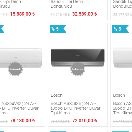
 Tipi Derin
Sandık Tipi Derin
Sandık Ti
urucu
Dondurucu
Donduru
15.889,00
₺
32.589,00
₺
,45
₺
34.218,45
₺
25.177,95
% 5
% 5
h
Bosch
Bosch
h ASX24VW32N A++
Bosch ASX18XB32N A++
Bosch A
 BTU Inverter Duvar
18000 BTU Inverter Duvar
18000 BTU
lima
Tipi Klima
Tipi Klim
78.130,00
₺
72.010,00
₺
,50
₺
75.610,50
₺
67.714,50