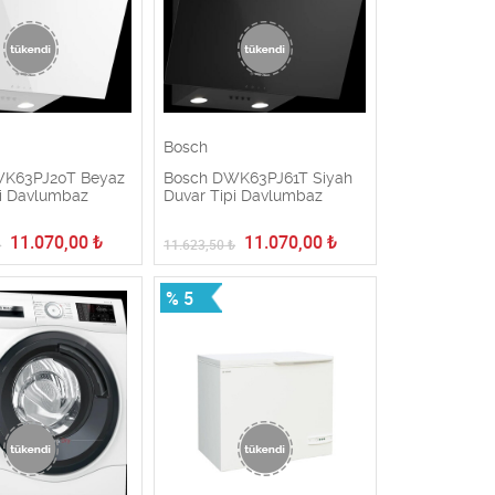
Bosch
WK63PJ20T Beyaz
Bosch DWK63PJ61T Siyah
pi Davlumbaz
Duvar Tipi Davlumbaz
11.070,00
₺
11.070,00
₺
₺
11.623,50
₺
% 5