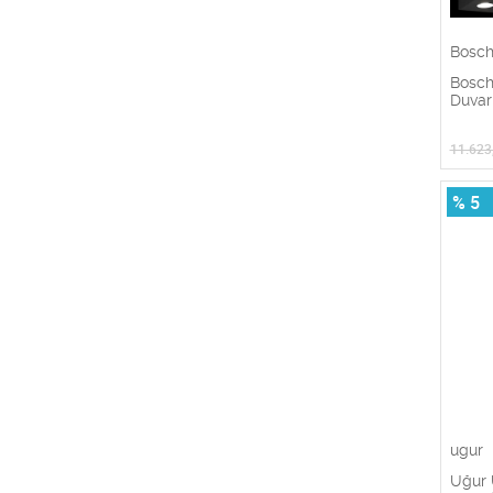
Bosc
Bosc
Duvar
11.623
% 5
ugur
Uğur 