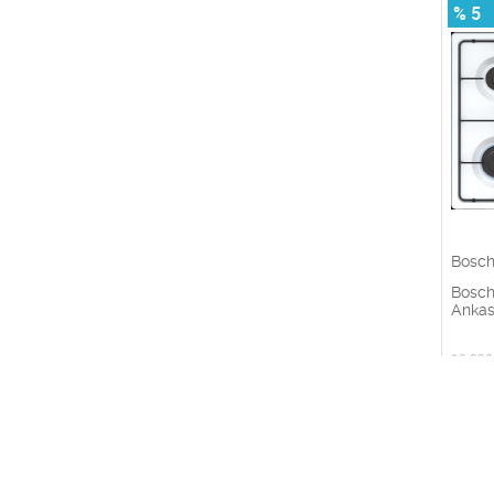
% 5
Bosc
Bosc
Ankas
10.899
% 5