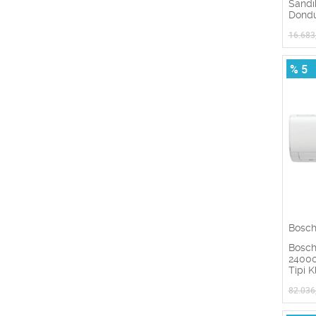
Sandık
Dond
16.683
% 5
Bosc
Bosc
24000
Tipi K
82.036