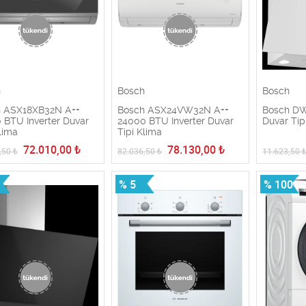
h
Bosch
Bosch
 ASX18XB32N A++
Bosch ASX24VW32N A++
Bosch D
 BTU Inverter Duvar
24000 BTU Inverter Duvar
Duvar Ti
lima
Tipi Klima
72.010,00
₺
78.130,00
₺
,50
₺
82.036,50
₺
11.623,50
% 5
% 100