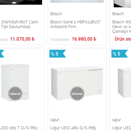
h
Bosch
Bosch
h DWK63PJ60T Cam
Bosch Serie 2 HBF011BV1T
Bosch W
 Tipi Davlumbaz
Ankastre Fırın
Devir 10 
Çamaşır 
11.070,00
₺
16.980,00
₺
Ürün st
,50
₺
17.829,00
₺
% 5
% 5
ugur
ugur
UDD 165 T D/S R63
Uğur UED 480 D/S R65
Uğur UED