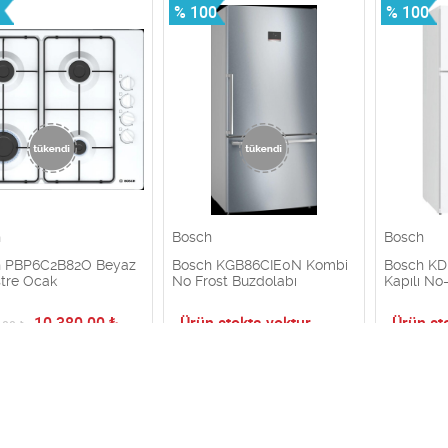
% 100
% 100
h
Bosch
Bosch
h PBP6C2B82O Beyaz
Bosch KGB86CIE0N Kombi
Bosch K
tre Ocak
No Frost Buzdolabı
Kapılı No
10.380,00
₺
Ürün stokta yoktur
Ürün st
,00
₺
% 5
% 5