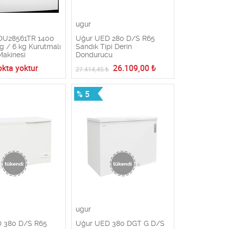
ugur
DU28561TR 1400
Uğur UED 280 D/S R65
kg / 6 kg Kurutmalı
Sandık Tipi Derin
Makinesi
Dondurucu
okta yoktur
26.109,00
₺
27.414,45
₺
% 5
ugur
 380 D/S R65
Uğur UED 380 DGT G D/S