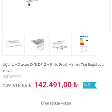
Uğur UMD 2500 D/S DF İZMİR No Frost Market Tipi Soğutucu
1104 L
133503000000
142.491,00
₺
149.615,55
₺
% 5
Ürün stokta yoktur