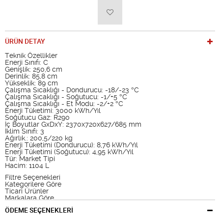
ÜRÜN DETAY
Teknik Özellikler
Enerji Sınıfı: C
Genişlik: 250,6 cm
Derinlik: 85,8 cm
Yükseklik: 89 cm
Çalışma Sıcaklığı - Dondurucu: -18/-23 °C
Çalışma Sıcaklığı - Soğutucu: -1/+5 °C
Çalışma Sıcaklığı - Et Modu: -2/+2 °C
Enerji Tüketimi: 3000 kWh/Yıl
Soğutucu Gaz: R290
İç Boyutlar GxDxY: 2370x720x627/685 mm
İklim Sınıfı: 3
Ağırlık.: 200,5/220 kg
Enerji Tüketimi (Dondurucu): 8,76 kWh/Yıl
Enerji Tüketimi (Soğutucu): 4,95 kWh/Yıl
Tür: Market Tipi
Hacim: 1104 L
Filtre Seçenekleri
Kategorilere Göre
Ticari Ürünler
Markalara Göre
ugur
ÖDEME SEÇENEKLERİ