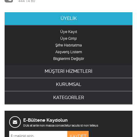
444 14 80
ÜYELİK
Üye Kayıt
Üye Girişi
Şifre Hatırlatma
Alışveriş Listem
Bilgilerimi Değiştir
MÜŞTERİ HİZMETLERİ
KURUMSAL
KATEGORİLER
E-Bültene Kaydolun
DUis at ante non massa consectetur iaculis id non telleus