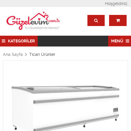
Hoşgeldiniz,
KATEGORİLER
MENÜ
Ana Sayfa
Ticari Ürünler