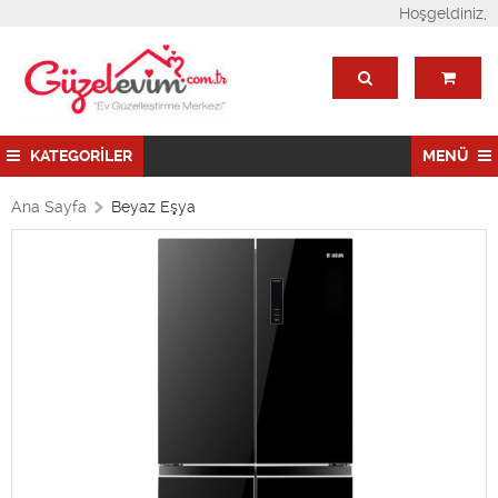
Hoşgeldiniz,
KATEGORİLER
MENÜ
Ana Sayfa
Beyaz Eşya