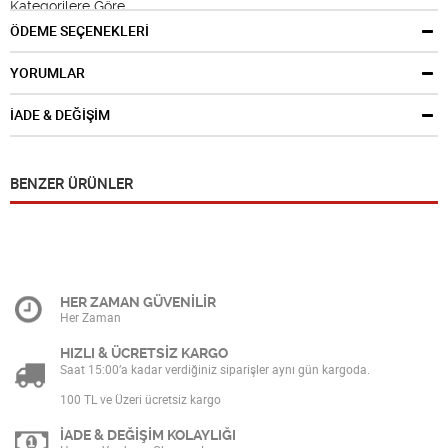
Kategorilere Göre
Beyaz Eşya,Buzdolapları,NO Frost Buzdolabları,Gardrop Tipi
ÖDEME SEÇENEKLERİ
Buzdolapları
Markalara Göre
ugur
YORUMLAR
İADE & DEĞİŞİM
BENZER ÜRÜNLER
HER ZAMAN GÜVENİLİR
Her Zaman
HIZLI & ÜCRETSİZ KARGO
Saat 15:00’a kadar verdiğiniz siparişler aynı gün kargoda.
100 TL ve Üzeri ücretsiz kargo
İADE & DEĞİŞİM KOLAYLIĞI