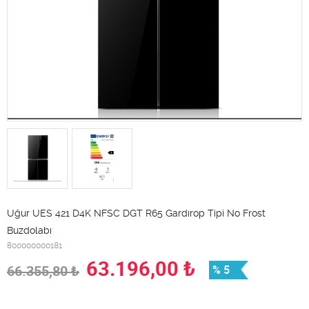
Uğur UES 421 D4K NFSC DGT R65 Gardırop Tipi No Frost
Buzdolabı
800000000181
63.196,00
₺
66.355,80
₺
% 5