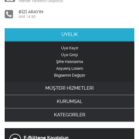
Hemen Yardımcı Oluyoruz!
BİZİ ARAYIN
444 14 80
ÜYELİK
Üye Kayıt
Üye Girişi
Şifre Hatırlatma
Alışveriş Listem
Bilgilerimi Değiştir
MÜŞTERİ HİZMETLERİ
KURUMSAL
KATEGORİLER
E-Bültene Kaydolun