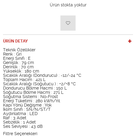
Ürün stokta yoktur
ÜRÜN DETAY
Teknik Özellikler
Renk : Gri
Enerji Sınıfı : E
Genişlik : 79 cm
Derinlik : 70 cm
Yükseklik : 180 cm
Sıcaklık Aralığı (Dondurucu) : -12/-24 °C
Toplam Hacim : 421 L
Sıcaklık Aralığı (Soğutucu ) : +2/+8 °C
Dondurucu Bölme Hacmi : 150 L
Soğutucu Bölme Hacmi : 271 L
Soğutma Sistemi : No-Frost
Enerji Tüketimi : 280 kWh/Yıl
Kapı Yönü Değişme : Yok
İklim Sınıfı : SN/N/ST/T
Aydınlatma : LED
Raf : 3 Adet
Sebzelik : 1 Adet
Ses Seviyesi : 43 dB
Filtre Seçenekleri