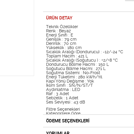
ÜRÜN DETAY
Teknik Özellikler
Renk : Beyaz
Enerji Sınıfı : E
Genişlik : 79 cm
Derinlik : 70 cm
Yükseklik : 180 cm
Sıcaklık Aralığı (Dondurucu) : -12/-24 °C
Toplam Hacim : 421 L
Sıcaklık Aralığı (Soğutucu ) : +2/+8 °C
Dondurucu Bölme Hacmi : 150 L
Soğutucu Bölme Hacmi : 271 L
Soğutma Sistemi : No-Frost
Enerji Tüketimi : 280 kWh/Yıl
Kapı Yönü Değişme : Yok
İklim Sınıfı : SN/N/ST/T
Aydınlatma : LED
Raf : 3 Adet
Sebzelik : 1 Adet
Ses Seviyesi : 43 dB
Filtre Seçenekleri
Kategorilere Göre
Beyaz Eşya,Buzdolapları,NO Frost Buzdolabla
ÖDEME SEÇENEKLERİ
Markalara Göre
ugur
YORUMLAR