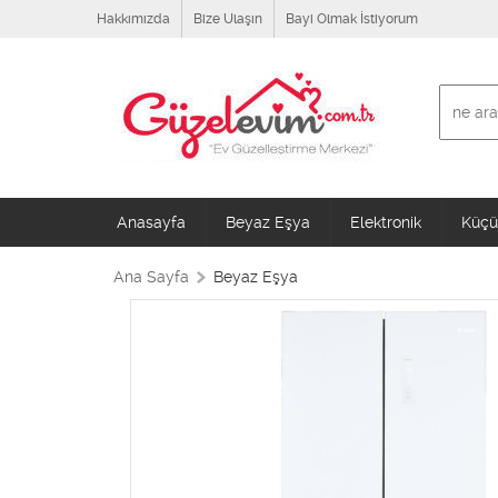
Hakkımızda
Bize Ulaşın
Bayi Olmak İstiyorum
Anasayfa
Beyaz Eşya
Elektronik
Küçük
Ana Sayfa
Beyaz Eşya