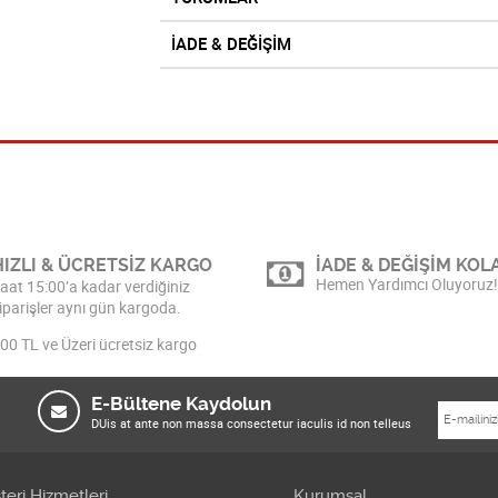
İADE & DEĞİŞİM
HIZLI & ÜCRETSİZ KARGO
İADE & DEĞİŞİM KOLA
Hemen Yardımcı Oluyoruz!
aat 15:00’a kadar verdiğiniz
iparişler aynı gün kargoda.
00 TL ve Üzeri ücretsiz kargo
E-Bültene Kaydolun
DUis at ante non massa consectetur iaculis id non telleus
eri Hizmetleri
Kurumsal