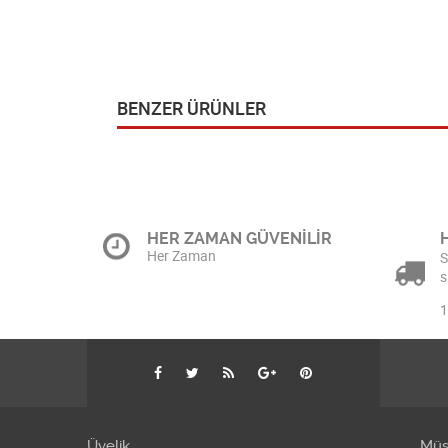
BENZER ÜRÜNLER
HER ZAMAN GÜVENİLİR
Her Zaman
S
s
1
Üyelik
Müşt