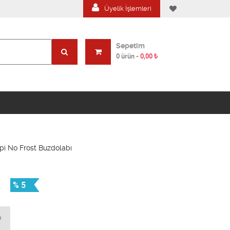
Üyelik İşlemleri
Sepetim
0 ürün
-
0,00
₺
i No Frost Buzdolabı
% 5