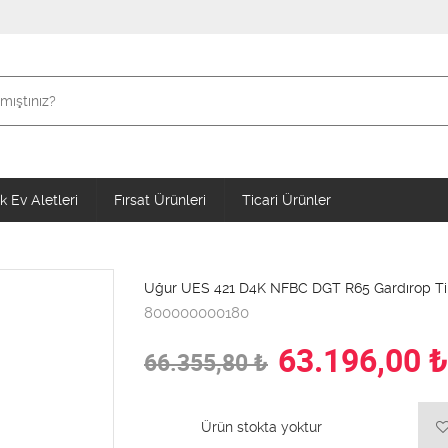
 Ev Aletleri
Fırsat Ürünleri
Ticari Ürünler
Uğur UES 421 D4K NFBC DGT R65 Gardırop Tip
800000000180
63.196,00
₺
66.355,80
₺
Ürün stokta yoktur