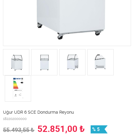
Uğur UDR 6 SCE Dondurma Reyonu
182202000000
52.851,00
₺
55.493,55
₺
% 5