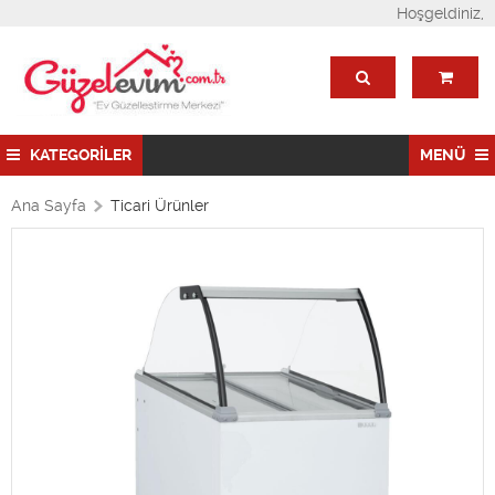
Hoşgeldiniz,
KATEGORİLER
MENÜ
Ana Sayfa
Ticari Ürünler