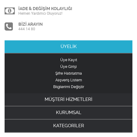
İADE & DEĞİŞİM KOLAYLIĞI
Hemen Yardımcı Oluyoruz!
BİZİ ARAYIN
444 14 80
ÜYELİK
Üye Kayıt
Üye Girişi
Şifre Hatırlatma
Alışveriş Listem
Bilgilerimi Değiştir
MÜŞTERİ HİZMETLERİ
KURUMSAL
KATEGORİLER