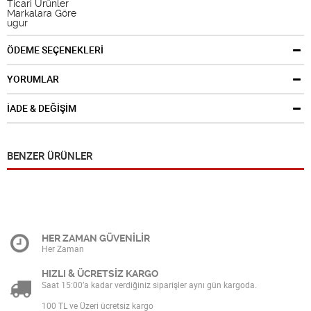
Ticari Ürünler
Markalara Göre
ugur
ÖDEME SEÇENEKLERİ
YORUMLAR
İADE & DEĞİŞİM
BENZER ÜRÜNLER
HER ZAMAN GÜVENİLİR
Her Zaman
HIZLI & ÜCRETSİZ KARGO
Saat 15:00’a kadar verdiğiniz siparişler aynı gün kargoda.
100 TL ve Üzeri ücretsiz kargo