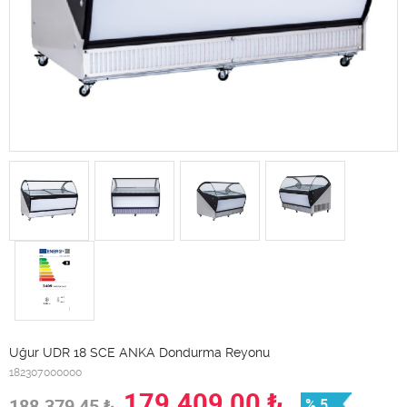
Uğur UDR 18 SCE ANKA Dondurma Reyonu
182307000000
179.409,00
₺
188.379,45
₺
% 5