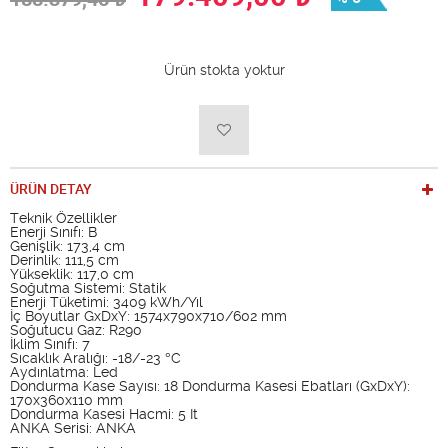
Ürün stokta yoktur
ÜRÜN DETAY
Teknik Özellikler
Enerji Sınıfı: B
Genişlik: 173,4 cm
Derinlik: 111,5 cm
Yükseklik: 117,0 cm
Soğutma Sistemi: Statik
Enerji Tüketimi: 3409 kWh/Yıl
İç Boyutlar GxDxY: 1574x790x710/602 mm
Soğutucu Gaz: R290
İklim Sınıfı: 7
Sıcaklık Aralığı: -18/-23 °C
Aydınlatma: Led
Dondurma Kase Sayısı: 18 Dondurma Kasesi Ebatları (GxDxY):
170x360x110 mm
Dondurma Kasesi Hacmi: 5 It
ANKA Serisi: ANKA