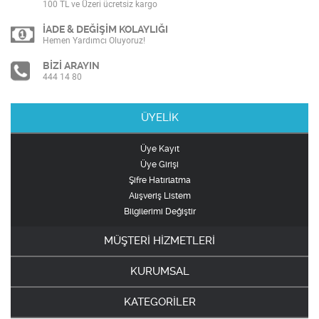
100 TL ve Üzeri ücretsiz kargo
İADE & DEĞİŞİM KOLAYLIĞI
Hemen Yardımcı Oluyoruz!
BİZİ ARAYIN
444 14 80
ÜYELİK
Üye Kayıt
Üye Girişi
Şifre Hatırlatma
Alışveriş Listem
Bilgilerimi Değiştir
MÜŞTERİ HİZMETLERİ
KURUMSAL
KATEGORİLER