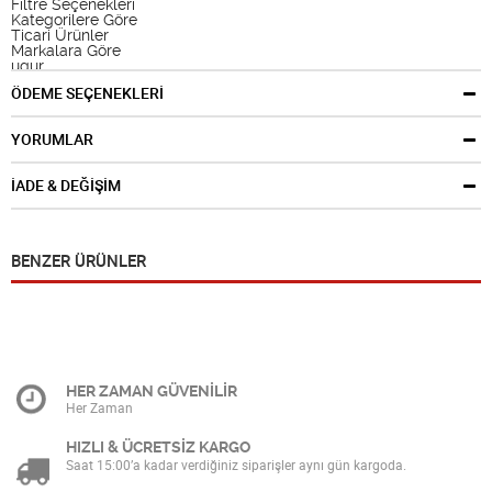
Filtre Seçenekleri
Kategorilere Göre
Ticari Ürünler
Markalara Göre
ugur
ÖDEME SEÇENEKLERİ
YORUMLAR
İADE & DEĞİŞİM
BENZER ÜRÜNLER
HER ZAMAN GÜVENİLİR
Her Zaman
HIZLI & ÜCRETSİZ KARGO
Saat 15:00’a kadar verdiğiniz siparişler aynı gün kargoda.