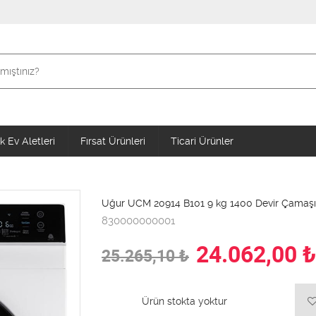
 Ev Aletleri
Fırsat Ürünleri
Ticari Ürünler
Uğur UCM 20914 B101 9 kg 1400 Devir Çamaşı
830000000001
24.062,00
₺
25.265,10
₺
Ürün stokta yoktur