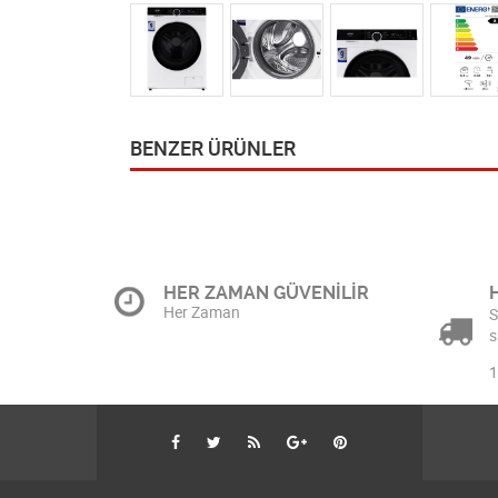
BENZER ÜRÜNLER
HER ZAMAN GÜVENİLİR
Her Zaman
S
s
1