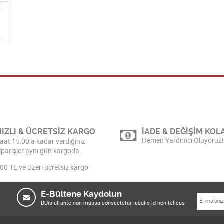
HIZLI & ÜCRETSİZ KARGO
İADE & DEĞİŞİM KOLA
Hemen Yardımcı Oluyoruz!
aat 15:00’a kadar verdiğiniz
iparişler aynı gün kargoda.
00 TL ve Üzeri ücretsiz kargo
E-Bültene Kaydolun
DUis at ante non massa consectetur iaculis id non telleus