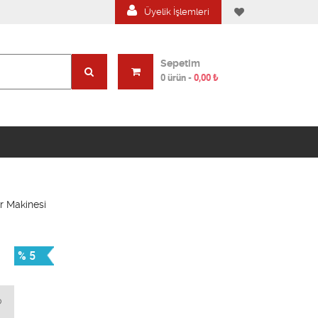
Üyelik İşlemleri
Sepetim
0 ürün
-
0,00
₺
r Makinesi
% 5