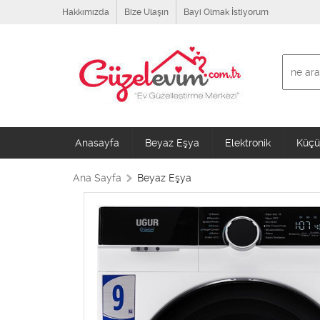
Hakkımızda
Bize Ulaşın
Bayi Olmak İstiyorum
Anasayfa
Beyaz Eşya
Elektronik
Küçük
Ana Sayfa
Beyaz Eşya