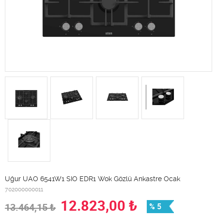
Uğur UAO 6541W1 SIO EDR1 Wok Gözlü Ankastre Ocak
702000000011
12.823,00
₺
13.464,15
₺
% 5