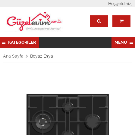
Hoşgeldiniz,
KATEGORİLER
MENÜ
Ana Sayfa
Beyaz Eşya