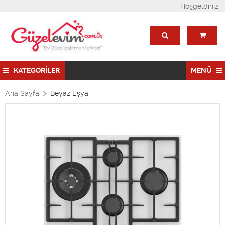
Hoşgeldiniz,
KATEGORİLER
MENÜ
Ana Sayfa
Beyaz Eşya