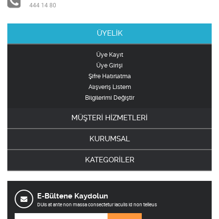
444 14 80
ÜYELİK
Üye Kayıt
Üye Girişi
Şifre Hatırlatma
Alışveriş Listem
Bilgilerimi Değiştir
MÜŞTERİ HİZMETLERİ
KURUMSAL
KATEGORİLER
E-Bültene Kaydolun
DUis at ante non massa consectetur iaculis id non telleus