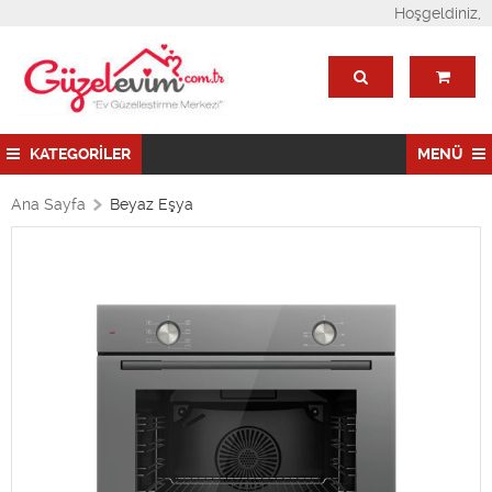
Hoşgeldiniz,
KATEGORİLER
MENÜ
Ana Sayfa
Beyaz Eşya