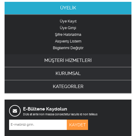
ÜYELİK
Üye Kayıt
Üye Girişi
Şifre Hatırlatma
Alışveriş Listem
Bilgilerimi Değiştir
MÜŞTERİ HİZMETLERİ
KURUMSAL
KATEGORİLER
E-Bültene Kaydolun
DUis at ante non massa consectetur iaculis id non telleus