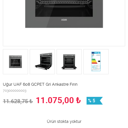
Uğur UAF 608 GCPET Gri Ankastre Fırın
703000000003
11.075,00
₺
11.628,75
₺
% 5
Ürün stokta yoktur