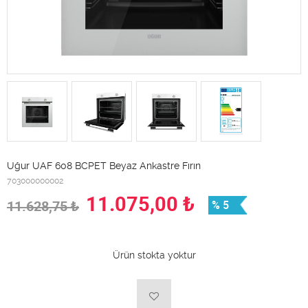
Uğur UAF 608 BCPET Beyaz Ankastre Fırın
703000000002
11.075,00
₺
11.628,75
₺
% 5
Ürün stokta yoktur