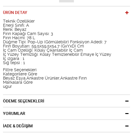
ÜRÜN DETAY
Teknik Özellikler
Enerji Sınıfı: A
Renk: Beyaz
Fırın Kapağı Cam Sayısı: 3
Fırın Hacmi: 78 L
Düğme Tipi: Pop-Up (Gömülebilir) Fonksiyon Adedi: 7
Fırın Boyutları: 59,5x59,5x54,7 (GxYxD) Cm
İç Cam Özelliği: Kolay Çıkarılabilir İç Cam
İç Yüzey Temizliği: Kolay Temizlenebilir Emaye İç Yüzey
İç ızgara : 1
Sığ tepsi : 1
Filtre Seçenekleri
Kategorilere Göre
Beyaz Eşya,Ankastre Ürünler,Ankastre Fırın
Markalara Göre
ugur
ÖDEME SEÇENEKLERİ
YORUMLAR
İADE & DEĞİŞİM