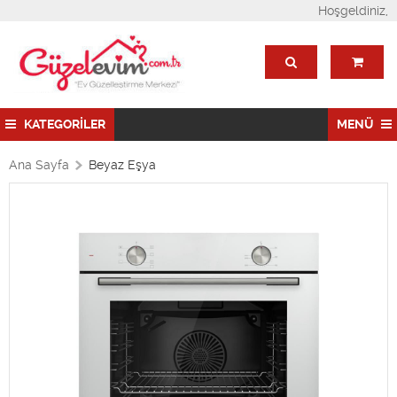
Hoşgeldiniz,
KATEGORİLER
MENÜ
Ana Sayfa
Beyaz Eşya