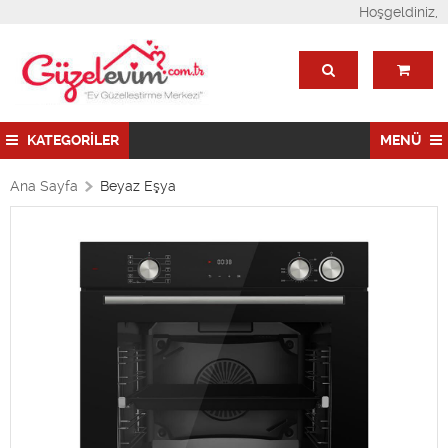
Hoşgeldiniz,
KATEGORİLER
MENÜ
Ana Sayfa
Beyaz Eşya