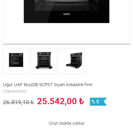
Uğur UAF 6011DB SCPST Siyah Ankastre Fırın
703000000011
25.542,00
₺
26.819,10
₺
% 5
Ürün stokta yoktur