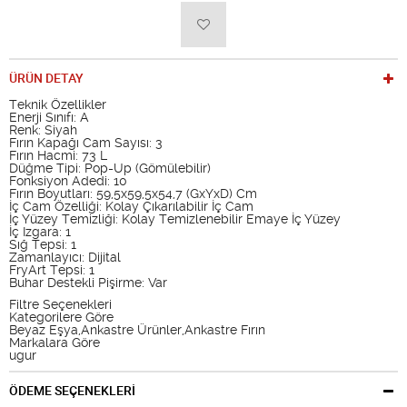
ÜRÜN DETAY
Teknik Özellikler
Enerji Sınıfı: A
Renk: Siyah
Fırın Kapağı Cam Sayısı: 3
Fırın Hacmi: 73 L
Düğme Tipi: Pop-Up (Gömülebilir)
Fonksiyon Adedi: 10
Fırın Boyutları: 59,5x59,5x54,7 (GxYxD) Cm
İç Cam Özelliği: Kolay Çıkarılabilir İç Cam
İç Yüzey Temizliği: Kolay Temizlenebilir Emaye İç Yüzey
İç Izgara: 1
Sığ Tepsi: 1
Zamanlayıcı: Dijital
FryArt Tepsi: 1
Buhar Destekli Pişirme: Var
Filtre Seçenekleri
Kategorilere Göre
Beyaz Eşya,Ankastre Ürünler,Ankastre Fırın
Markalara Göre
ugur
ÖDEME SEÇENEKLERİ