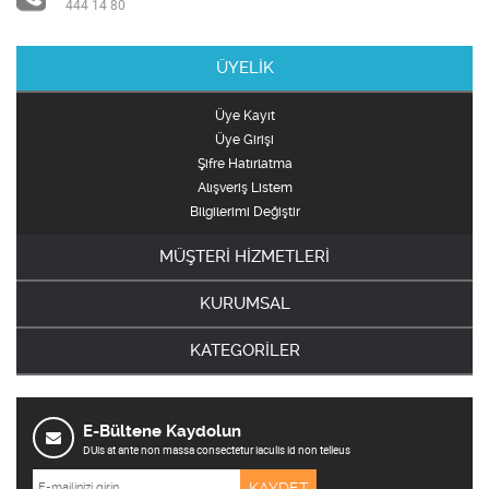
444 14 80
ÜYELİK
Üye Kayıt
Üye Girişi
Şifre Hatırlatma
Alışveriş Listem
Bilgilerimi Değiştir
MÜŞTERİ HİZMETLERİ
KURUMSAL
KATEGORİLER
E-Bültene Kaydolun
DUis at ante non massa consectetur iaculis id non telleus