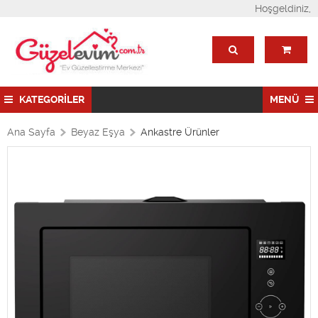
Hoşgeldiniz,
KATEGORİLER
MENÜ
Ana Sayfa
Beyaz Eşya
Ankastre Ürünler