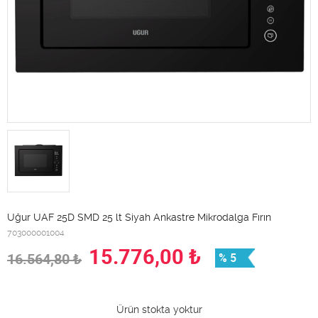
Uğur UAF 25D SMD 25 lt Siyah Ankastre Mikrodalga Fırın
703000001004
15.776,00
₺
16.564,80
₺
% 5
Ürün stokta yoktur