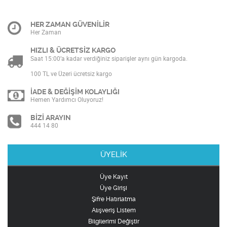
HER ZAMAN GÜVENİLİR
Her Zaman
HIZLI & ÜCRETSİZ KARGO
Saat 15:00’a kadar verdiğiniz siparişler aynı gün kargoda.
100 TL ve Üzeri ücretsiz kargo
İADE & DEĞİŞİM KOLAYLIĞI
Hemen Yardımcı Oluyoruz!
BİZİ ARAYIN
444 14 80
ÜYELİK
Üye Kayıt
Üye Girişi
Şifre Hatırlatma
Alışveriş Listem
Bilgilerimi Değiştir