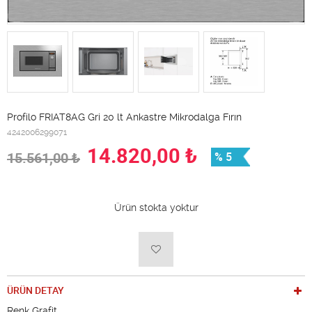
Profilo FRIAT8AG Gri 20 lt Ankastre Mikrodalga Fırın
4242006299071
14.820,00
₺
15.561,00
₺
% 5
Ürün stokta yoktur
ÜRÜN DETAY
Renk Grafit