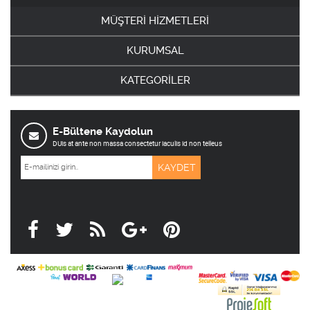
MÜŞTERİ HİZMETLERİ
KURUMSAL
KATEGORİLER
E-Bültene Kaydolun
DUis at ante non massa consectetur iaculis id non telleus