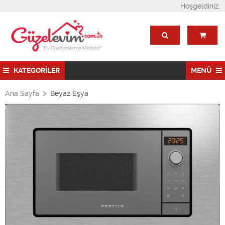
Hoşgeldiniz,
KATEGORİLER
MENÜ
Ana Sayfa
Beyaz Eşya