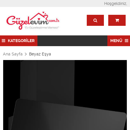
Hoşgeldiniz,
KATEGORİLER
MENÜ
Ana Sayfa
Beyaz Eşya