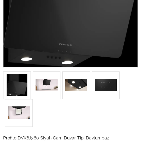
Profilo DVK6J360 Siyah Cam Duvar Tipi Davlumbaz