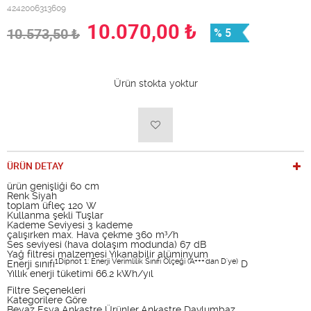
4242006313609
10.070,00
₺
10.573,50
₺
% 5
Ürün stokta yoktur
ÜRÜN DETAY
ürün genişliği 60 cm
Renk Siyah
toplam üfleç 120 W
Kullanma şekli Tuşlar
Kademe Seviyesi 3 kademe
çalışırken max. Hava çekme 360 m³/h
Ses seviyesi (hava dolaşım modunda) 67 dB
Yağ filtresi malzemesi Yıkanabilir alüminyum
1Dipnot 1: Enerji Verimlilik Sınıfı Ölçeği (A+++'dan D'ye)
Enerji sınıfı
D
Yıllık enerji tüketimi 66.2 kWh/yıl
Filtre Seçenekleri
Kategorilere Göre
Beyaz Eşya,Ankastre Ürünler,Ankastre Davlumbaz