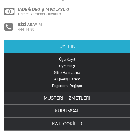
İADE & DEĞİŞİM KOLAYLIĞI
Hemen Yardımcı Oluyoruz!
BİZİ ARAYIN
444 14 80
ÜYELİK
Üye Kayıt
Üye Girişi
Şifre Hatırlatma
Alışveriş Listem
Bilgilerimi Değiştir
MÜŞTERİ HİZMETLERİ
KURUMSAL
KATEGORİLER