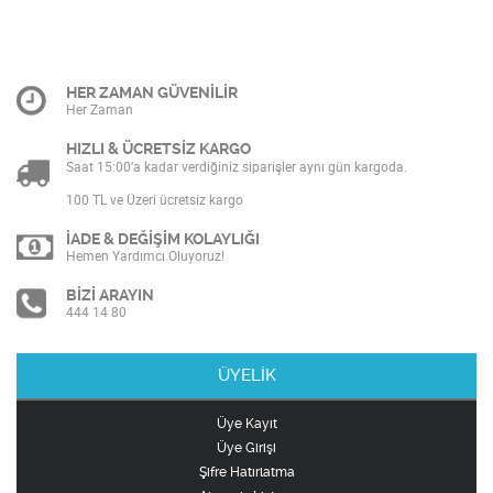
HER ZAMAN GÜVENİLİR
Her Zaman
HIZLI & ÜCRETSİZ KARGO
Saat 15:00’a kadar verdiğiniz siparişler aynı gün kargoda.
100 TL ve Üzeri ücretsiz kargo
İADE & DEĞİŞİM KOLAYLIĞI
Hemen Yardımcı Oluyoruz!
BİZİ ARAYIN
444 14 80
ÜYELİK
Üye Kayıt
Üye Girişi
Şifre Hatırlatma