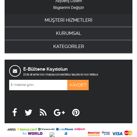
Alışveriş Listem
Bilgilerimi Değiştir
MÜŞTERİ HİZMETLERİ
KURUMSAL
KATEGORİLER
E-Bültene Kaydolun
DUis at ante non massa consectetur iaculis id non telleus