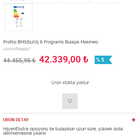
Profilo BMS612V5 6 Programlı Bulaşık Makinesi
4242006299927
42.339,00
₺
44.455,95
₺
% 5
Ürün stokta yoktur
ÜRÜN DETAY
HijyenEkstra opsiyonu ile bulaşıklar uzun süre, yüksek ısıda
derinlemesine yıkanır.