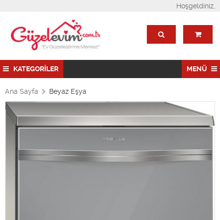
Hoşgeldiniz,
KATEGORİLER
MENÜ
Ana Sayfa
Beyaz Eşya