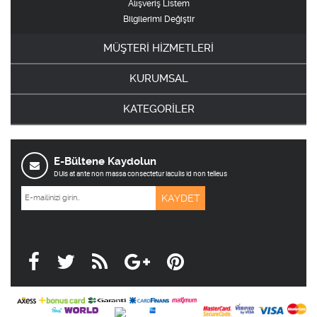
Alışveriş Listem
Bilgilerimi Değiştir
MÜŞTERİ HİZMETLERİ
KURUMSAL
KATEGORİLER
E-Bültene Kaydolun
DUis at ante non massa consectetur iaculis id non telleus