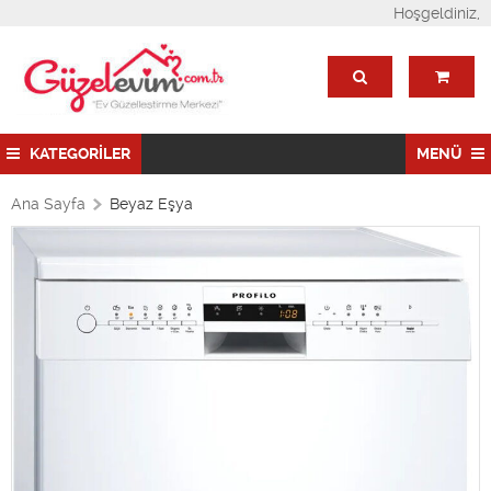
Hoşgeldiniz,
KATEGORİLER
MENÜ
Ana Sayfa
Beyaz Eşya