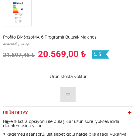
Profilo BM6320MA 6 Programlı Bulaşık Makinesi
4242006317409
20.569,00
₺
21.597,45
₺
% 5
Ürün stokta yoktur
ÜRÜN DETAY
HijyenEkstra opsiyonu ile bulaşıklar uzun süre, yüksek ısıda
derinlemesine yıkanır.
3 kademeli asansörlü üst sepet dolu halde bile aşağı, yukarıya