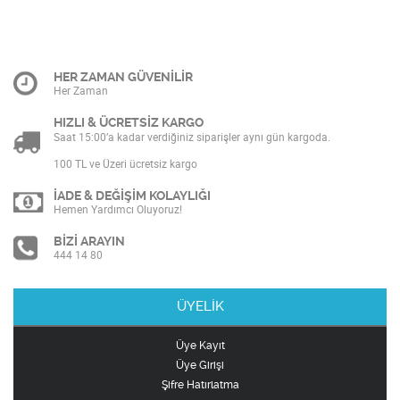
HER ZAMAN GÜVENİLİR
Her Zaman
HIZLI & ÜCRETSİZ KARGO
Saat 15:00’a kadar verdiğiniz siparişler aynı gün kargoda.
100 TL ve Üzeri ücretsiz kargo
İADE & DEĞİŞİM KOLAYLIĞI
Hemen Yardımcı Oluyoruz!
BİZİ ARAYIN
444 14 80
ÜYELİK
Üye Kayıt
Üye Girişi
Şifre Hatırlatma