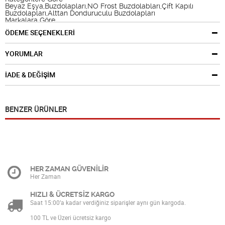
Beyaz Eşya,Buzdolapları,NO Frost Buzdolabları,Çift Kapılı
Buzdolapları,Alttan Donduruculu Buzdolapları
Markalara Göre
Profilo
ÖDEME SEÇENEKLERİ
YORUMLAR
İADE & DEĞİŞİM
BENZER ÜRÜNLER
HER ZAMAN GÜVENİLİR
Her Zaman
HIZLI & ÜCRETSİZ KARGO
Saat 15:00’a kadar verdiğiniz siparişler aynı gün kargoda.
100 TL ve Üzeri ücretsiz kargo