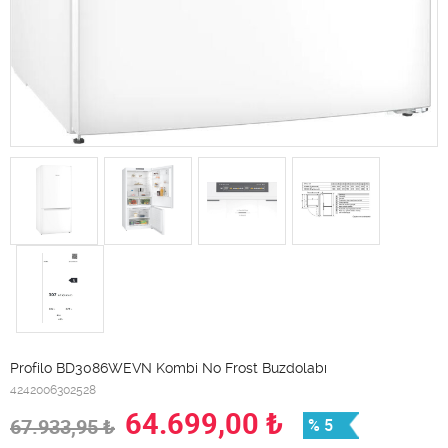
Profilo BD3086WEVN Kombi No Frost Buzdolabı
4242006302528
64.699,00
₺
67.933,95
₺
% 5