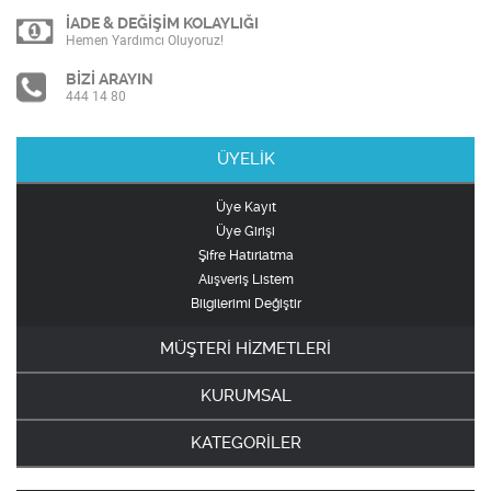
İADE & DEĞİŞİM KOLAYLIĞI
Hemen Yardımcı Oluyoruz!
BİZİ ARAYIN
444 14 80
ÜYELİK
Üye Kayıt
Üye Girişi
Şifre Hatırlatma
Alışveriş Listem
Bilgilerimi Değiştir
MÜŞTERİ HİZMETLERİ
KURUMSAL
KATEGORİLER