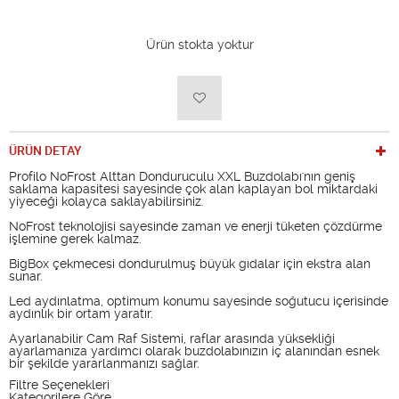
Ürün stokta yoktur
ÜRÜN DETAY
Profilo NoFrost Alttan Donduruculu XXL Buzdolabı'nın geniş
saklama kapasitesi sayesinde çok alan kaplayan bol miktardaki
yiyeceği kolayca saklayabilirsiniz.
NoFrost teknolojisi sayesinde zaman ve enerji tüketen çözdürme
işlemine gerek kalmaz.
BigBox çekmecesi dondurulmuş büyük gıdalar için ekstra alan
sunar.
Led aydınlatma, optimum konumu sayesinde soğutucu içerisinde
aydınlık bir ortam yaratır.
Ayarlanabilir Cam Raf Sistemi, raflar arasında yüksekliği
ayarlamanıza yardımcı olarak buzdolabınızın iç alanından esnek
bir şekilde yararlanmanızı sağlar.
Filtre Seçenekleri
Kategorilere Göre