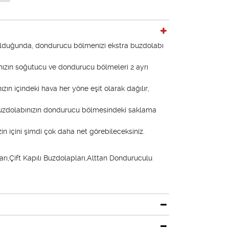
 olduğunda, dondurucu bölmenizi ekstra buzdolabı
ınızın soğutucu ve dondurucu bölmeleri 2 ayrı
ın içindeki hava her yöne eşit olarak dağılır,
uzdolabınızın dondurucu bölmesindeki saklama
n içini şimdi çok daha net görebileceksiniz.
ı,Çift Kapılı Buzdolapları,Alttan Donduruculu