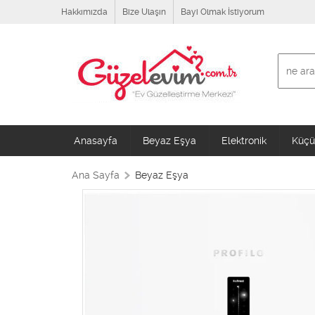
Hakkımızda
Bize Ulaşın
Bayi Olmak İstiyorum
Anasayfa
Beyaz Eşya
Elektronik
Küçük
Ana Sayfa
Beyaz Eşya