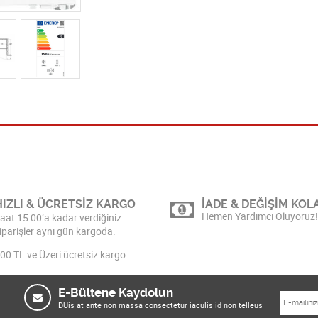
HIZLI & ÜCRETSİZ KARGO
İADE & DEĞİŞİM KOLA
Hemen Yardımcı Oluyoruz!
aat 15:00’a kadar verdiğiniz
iparişler aynı gün kargoda.
00 TL ve Üzeri ücretsiz kargo
E-Bültene Kaydolun
DUis at ante non massa consectetur iaculis id non telleus