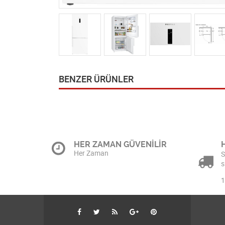
BENZER ÜRÜNLER
HER ZAMAN GÜVENİLİR
Her Zaman
S
s
1