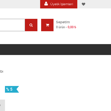
Üyelik İşlemleri
Sepetim
0 ürün
-
0,00
₺
bı
% 5