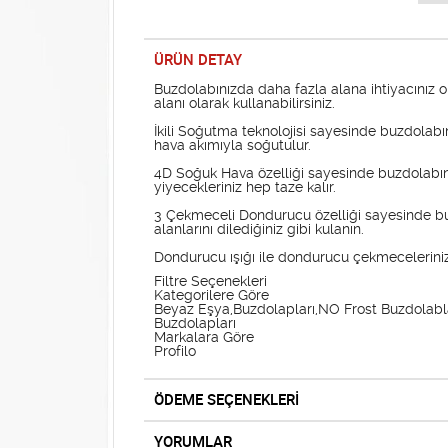
ÜRÜN DETAY
Buzdolabınızda daha fazla alana ihtiyacınız
alanı olarak kullanabilirsiniz.
İkili Soğutma teknolojisi sayesinde buzdolab
hava akımıyla soğutulur.
4D Soğuk Hava özelliği sayesinde buzdolabınız
yiyecekleriniz hep taze kalır.
3 Çekmeceli Dondurucu özelliği sayesinde b
alanlarını dilediğiniz gibi kulanın.
Dondurucu ışığı ile dondurucu çekmecelerinizi
Filtre Seçenekleri
Kategorilere Göre
Beyaz Eşya,Buzdolapları,NO Frost Buzdolablar
Buzdolapları
Markalara Göre
Profilo
ÖDEME SEÇENEKLERİ
YORUMLAR