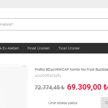
 Ev Aletleri
Fırsat Ürünleri
Ticari Ürünler
Profilo BD3076WCAP Kombi No Frost Buzdola
4242006303464
69.309,00
₺
72.774,45
₺
Ürün stokta yoktur