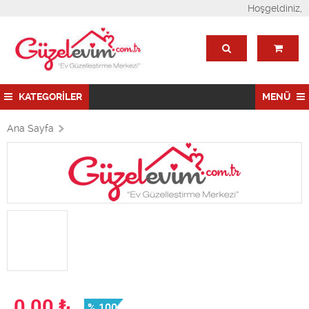
Hoşgeldiniz,
KATEGORİLER
MENÜ
Ana Sayfa
0,00
₺
% 100