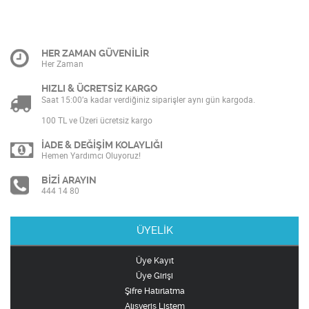
HER ZAMAN GÜVENİLİR
Her Zaman
HIZLI & ÜCRETSİZ KARGO
Saat 15:00’a kadar verdiğiniz siparişler aynı gün kargoda.
100 TL ve Üzeri ücretsiz kargo
İADE & DEĞİŞİM KOLAYLIĞI
Hemen Yardımcı Oluyoruz!
BİZİ ARAYIN
444 14 80
ÜYELİK
Üye Kayıt
Üye Girişi
Şifre Hatırlatma
Alışveriş Listem