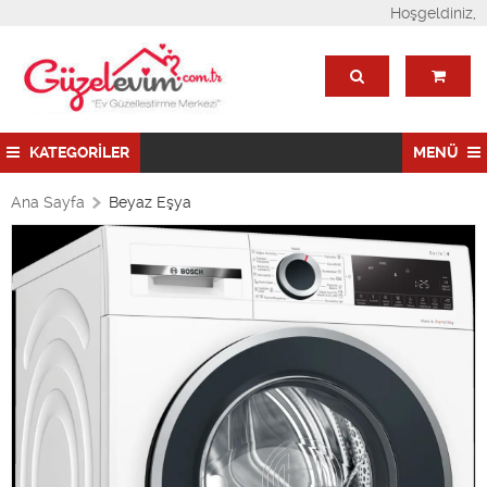
Hoşgeldiniz,
KATEGORİLER
MENÜ
Ana Sayfa
Beyaz Eşya