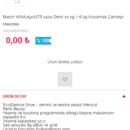
Bosch WNA254X1TR 1400 Devir 10 kg / 6 kg Kurutmalı Çamaşır
Makinesi
4242005252923
0,00
₺
% 100
Ürün stokta yoktur
ÜRÜN DETAY
EcoSilence Drive - verimli ve ekstra sessiz Mevcut
Renk Beyaz
Yıkama ve kurutma programında döngü başına maksimum
kapasite 6.0
Yıkama kapasitesi 10.0
Ses seviyesi 69 dB(A) re 1pW
Ürünün boyutları 848x598x590 mm