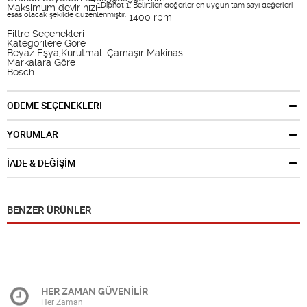
1Dipnot 1: Belirtilen değerler en uygun tam sayı değerleri
Maksimum devir hızı
esas olacak şekilde düzenlenmiştir.
1400 rpm
Filtre Seçenekleri
Kategorilere Göre
Beyaz Eşya,Kurutmalı Çamaşır Makinası
Markalara Göre
Bosch
ÖDEME SEÇENEKLERİ
YORUMLAR
İADE & DEĞİŞİM
BENZER ÜRÜNLER
HER ZAMAN GÜVENİLİR
Her Zaman