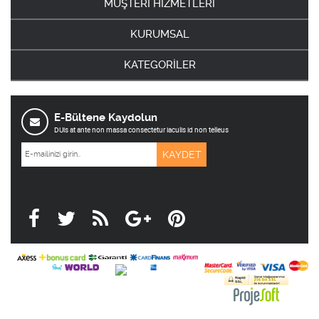
MÜŞTERİ HİZMETLERİ
KURUMSAL
KATEGORİLER
E-Bültene Kaydolun
DUis at ante non massa consectetur iaculis id non telleus