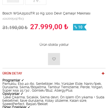
Bosch WGA25202TR 10 Kg 1200 Devir Çamaşır Makinası
4242005497843
27.999,00
₺
31.190,00
₺
% 10
Ürün stokta yoktur
ÜRÜN DETAY
Programlar ✓
Pamuklu, Eko 40-60, Sentetikler, Mix, Yünlüler Elde, Narin/İpek,
Durulama, Sıkma/Boşaltma, Tambur Temizleme, Perde, Yorgan,
Süper kısa 15'/30’, Gömlek/Bluz, AllergyPlus
Opsiyonlar ✓
Leke Çıkarma, Sıcaklık, Sıkma devri, Ön işlem (Ön yıkama + Suda
bekletme), İlave durulama, Kolay ütüleme, Kalan süre,
SpeedPerfect, Başlat/Beklet
Diğer Özellikler ✓