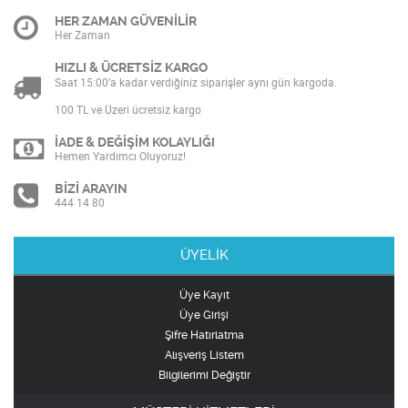
HER ZAMAN GÜVENİLİR
Her Zaman
HIZLI & ÜCRETSİZ KARGO
Saat 15:00’a kadar verdiğiniz siparişler aynı gün kargoda.
100 TL ve Üzeri ücretsiz kargo
İADE & DEĞİŞİM KOLAYLIĞI
Hemen Yardımcı Oluyoruz!
BİZİ ARAYIN
444 14 80
ÜYELİK
Üye Kayıt
Üye Girişi
Şifre Hatırlatma
Alışveriş Listem
Bilgilerimi Değiştir