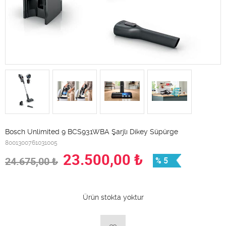
Bosch Unlimited 9 BCS931WBA Şarjlı Dikey Süpürge
8001300761031005
23.500,00
₺
24.675,00
₺
% 5
Ürün stokta yoktur