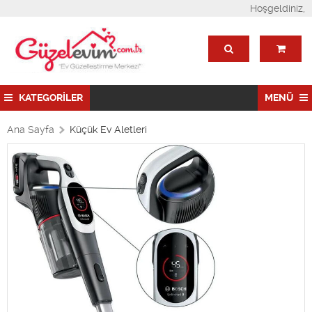
Hoşgeldiniz,
KATEGORİLER
MENÜ
Ana Sayfa
Küçük Ev Aletleri