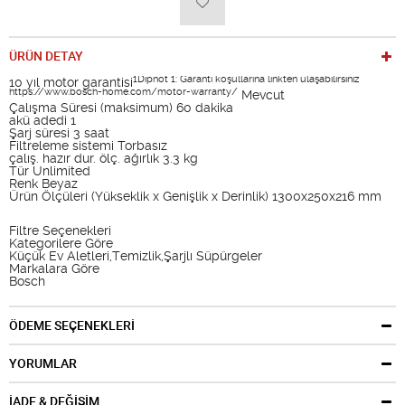
ÜRÜN DETAY
1Dipnot 1: Garanti koşullarına linkten ulaşabilirsiniz
10 yıl motor garantisi
https://www.bosch-home.com/motor-warranty/
Mevcut
Çalışma Süresi (maksimum) 60 dakika
akü adedi 1
Şarj süresi 3 saat
Filtreleme sistemi Torbasız
çalış. hazır dur. ölç. ağırlık 3.3 kg
Tür Unlimited
Renk Beyaz
Ürün Ölçüleri (Yükseklik x Genişlik x Derinlik) 1300x250x216 mm
Filtre Seçenekleri
Kategorilere Göre
Küçük Ev Aletleri,Temizlik,Şarjlı Süpürgeler
Markalara Göre
Bosch
ÖDEME SEÇENEKLERİ
YORUMLAR
İADE & DEĞİŞİM