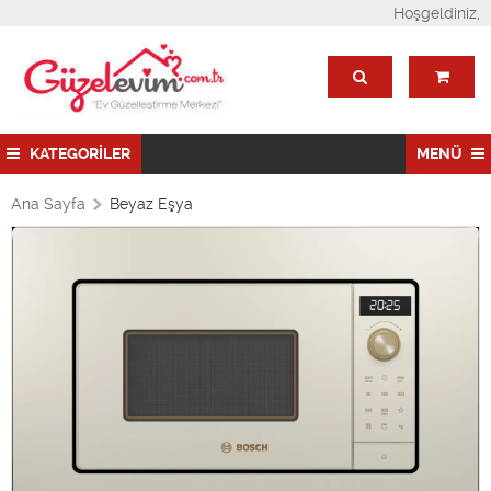
Hoşgeldiniz,
KATEGORİLER
MENÜ
Ana Sayfa
Beyaz Eşya