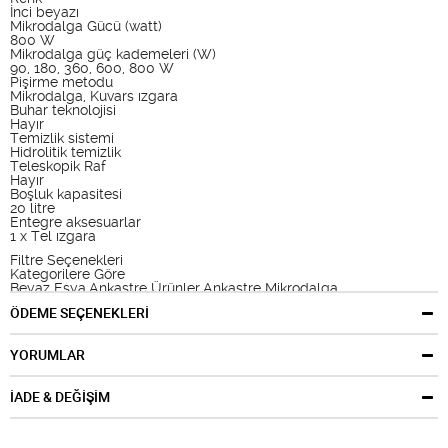
İnci beyazı
Mikrodalga Gücü (watt)
800 W
Mikrodalga güç kademeleri (W)
90, 180, 360, 600, 800 W
Pişirme metodu
Mikrodalga, Kuvars ızgara
Buhar teknolojisi
Hayır
Temizlik sistemi
Hidrolitik temizlik
Teleskopik Raf
Hayır
Boşluk kapasitesi
20 litre
Entegre aksesuarlar
1 x Tel ızgara
Filtre Seçenekleri
Kategorilere Göre
Beyaz Eşya,Ankastre Ürünler,Ankastre Mikrodalga
Markalara Göre
ÖDEME SEÇENEKLERİ
Bosch
YORUMLAR
İADE & DEĞİŞİM