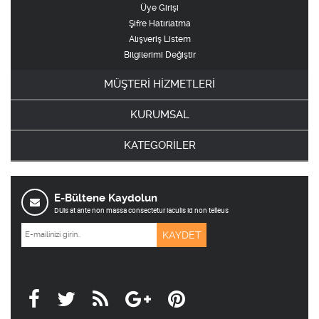
Üye Girişi
Şifre Hatırlatma
Alışveriş Listem
Bilgilerimi Değiştir
MÜŞTERİ HİZMETLERİ
KURUMSAL
KATEGORİLER
E-Bültene Kaydolun
DUis at ante non massa consectetur iaculis id non telleus