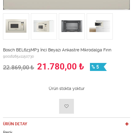
Bosch BEL623MP3 İnci Beyazı Ankastre Mikrodalga Fırın
9001626541150730
21.780,00
₺
22.869,00
₺
% 5
Ürün stokta yoktur
ÜRÜN DETAY
Renk