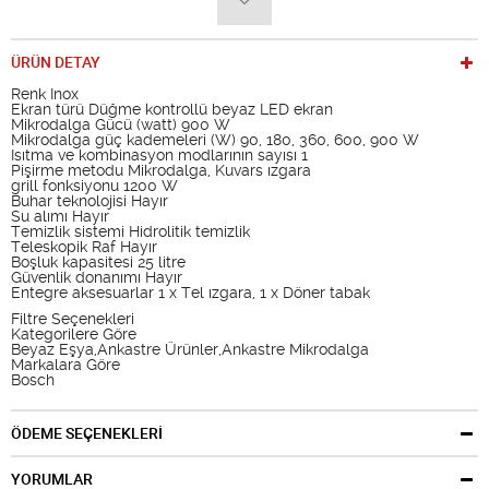
ÜRÜN DETAY
Renk Inox
Ekran türü Düğme kontrollü beyaz LED ekran
Mikrodalga Gücü (watt) 900 W
Mikrodalga güç kademeleri (W) 90, 180, 360, 600, 900 W
Isıtma ve kombinasyon modlarının sayısı 1
Pişirme metodu Mikrodalga, Kuvars ızgara
grill fonksiyonu 1200 W
Buhar teknolojisi Hayır
Su alımı Hayır
Temizlik sistemi Hidrolitik temizlik
Teleskopik Raf Hayır
Boşluk kapasitesi 25 litre
Güvenlik donanımı Hayır
Entegre aksesuarlar 1 x Tel ızgara, 1 x Döner tabak
Filtre Seçenekleri
Kategorilere Göre
Beyaz Eşya,Ankastre Ürünler,Ankastre Mikrodalga
Markalara Göre
Bosch
ÖDEME SEÇENEKLERİ
YORUMLAR