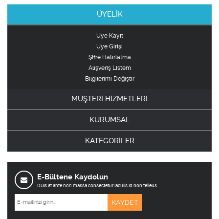
ÜYELİK
Üye Kayıt
Üye Girişi
Şifre Hatırlatma
Alışveriş Listem
Bilgilerimi Değiştir
MÜŞTERİ HİZMETLERİ
KURUMSAL
KATEGORİLER
E-Bültene Kaydolun
DUis at ante non massa consectetur iaculis id non telleus