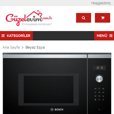
Hoşgeldiniz,
KATEGORİLER
MENÜ
Ana Sayfa
Beyaz Eşya