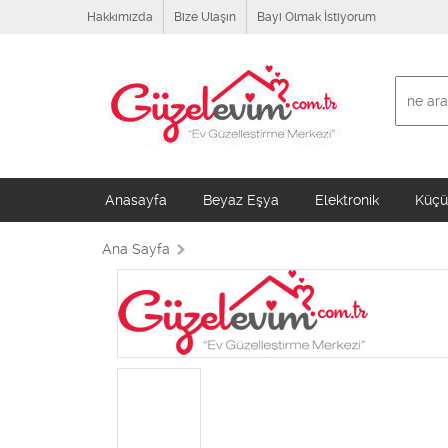
Hakkımızda
Bize Ulaşın
Bayi Olmak İstiyorum
Anasayfa
Beyaz Eşya
Elektronik
Küçük
Ana Sayfa