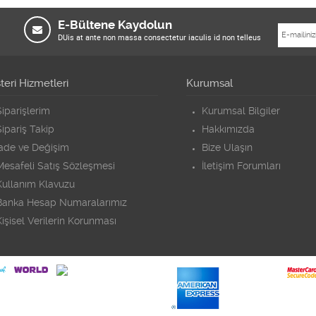
E-Bültene Kaydolun
DUis at ante non massa consectetur iaculis id non telleus
eri Hizmetleri
Kurumsal
iparişlerim
Kurumsal Bilgiler
ipariş Takip
Hakkımızda
İade ve Değişim
Bize Ulaşın
Mesafeli Satış Sözleşmesi
İletişim Forumları
Kullanım Klavuzu
Banka Hesap Numaralarımız
işisel Verilerin Korunması