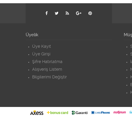
Üyelik
Müşt
Üye Kayıt
S
Üye Girişi
S
Şifre Hatırlatma
Alışveriş Listem
Bilgilerimi Değiştir
K