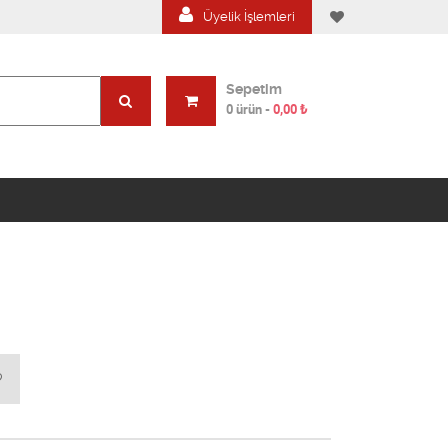
Üyelik İşlemleri
Sepetim
0 ürün
-
0,00
₺