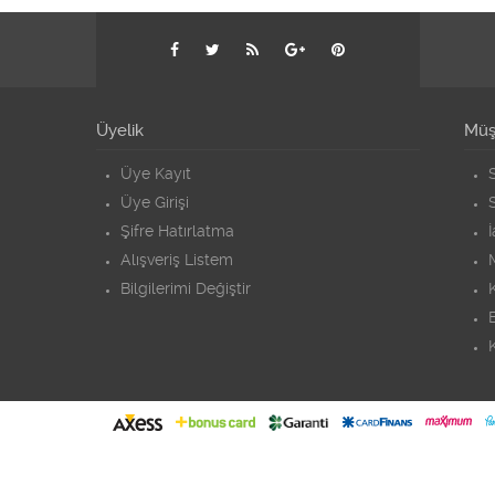
Üyelik
Müşt
Üye Kayıt
S
Üye Girişi
S
Şifre Hatırlatma
Alışveriş Listem
Bilgilerimi Değiştir
K