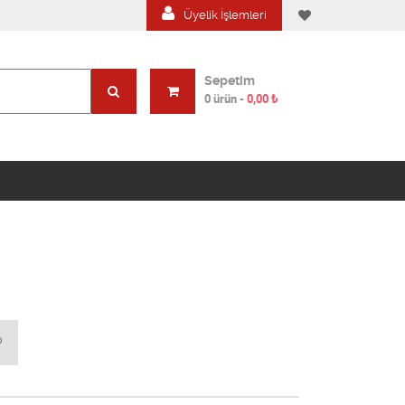
Üyelik İşlemleri
Sepetim
0 ürün
-
0,00
₺