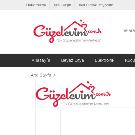
Hakkımızda
Bize Ulaşın
Bayi Olmak İstiyorum
Anasayfa
Beyaz Eşya
Elektronik
Küçük
Ana Sayfa