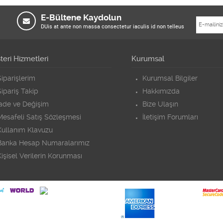
E-Bültene Kaydolun
DUis at ante non massa consectetur iaculis id non telleus
eri Hizmetleri
Kurumsal
iparişlerim
Kurumsal Bilgiler
ipariş Takip
Hakkımızda
İade ve Değişim
Bize Ulaşın
Mesafeli Satış Sözleşmesi
İletişim Forumları
Kullanım Klavuzu
Banka Hesap Numaralarımız
işisel Verilerin Korunması