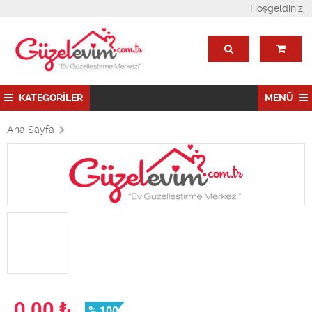
Hoşgeldiniz,
KATEGORİLER
MENÜ
Ana Sayfa
0,00
₺
% 100