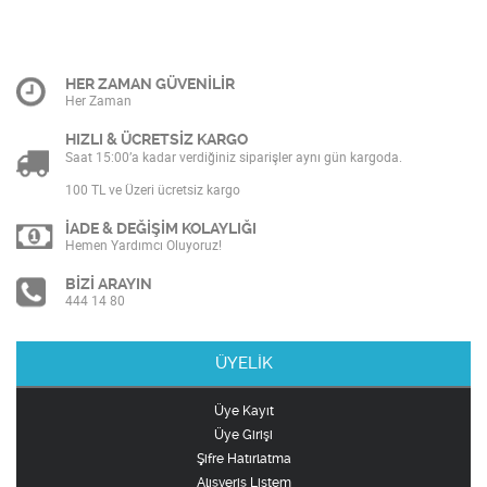
HER ZAMAN GÜVENİLİR
Her Zaman
HIZLI & ÜCRETSİZ KARGO
Saat 15:00’a kadar verdiğiniz siparişler aynı gün kargoda.
100 TL ve Üzeri ücretsiz kargo
İADE & DEĞİŞİM KOLAYLIĞI
Hemen Yardımcı Oluyoruz!
BİZİ ARAYIN
444 14 80
ÜYELİK
Üye Kayıt
Üye Girişi
Şifre Hatırlatma
Alışveriş Listem