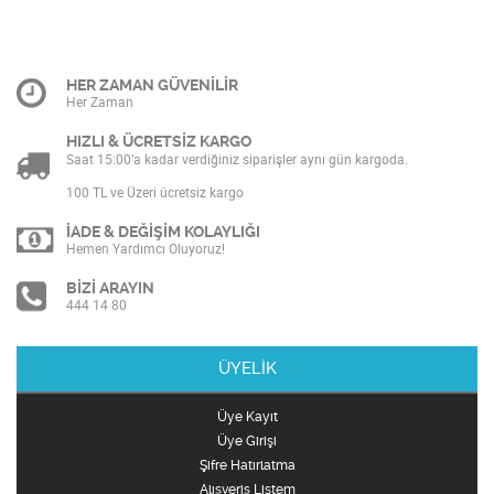
HER ZAMAN GÜVENİLİR
Her Zaman
HIZLI & ÜCRETSİZ KARGO
Saat 15:00’a kadar verdiğiniz siparişler aynı gün kargoda.
100 TL ve Üzeri ücretsiz kargo
İADE & DEĞİŞİM KOLAYLIĞI
Hemen Yardımcı Oluyoruz!
BİZİ ARAYIN
444 14 80
ÜYELİK
Üye Kayıt
Üye Girişi
Şifre Hatırlatma
Alışveriş Listem