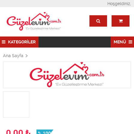
Hoşgeldiniz,
KATEGORİLER
MENÜ
Ana Sayfa
0,00
₺
% 100