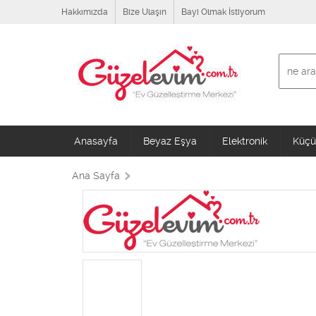
Hakkımızda
Bize Ulaşın
Bayi Olmak İstiyorum
Anasayfa
Beyaz Eşya
Elektronik
Küçük
Ana Sayfa