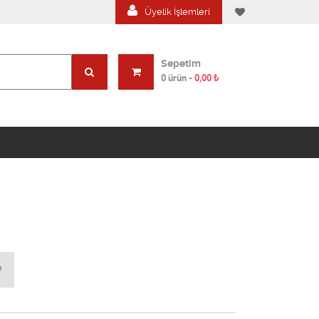
Üyelik İşlemleri
Sepetim
0 ürün
-
0,00
₺