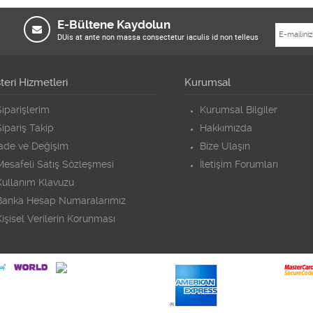
E-Bültene Kaydolun
DUis at ante non massa consectetur iaculis id non telleus
eri Hizmetleri
Kurumsal
iparişlerim
Kurumsal Bilgiler
ipariş Takip
Hakkımızda
İade ve Değişim
Bize Ulaşın
Mesafeli Satış Sözleşmesi
İletişim Forumları
Kullanım Klavuzu
Banka Hesap Numaralarımız
işisel Verilerin Korunması