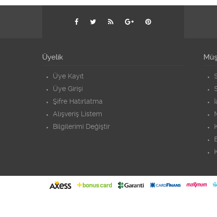
Üyelik
Müşt
Üye Kayıt
S
Üye Girişi
S
Şifre Hatırlatma
Alışveriş Listem
Bilgilerimi Değiştir
K