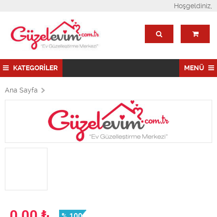
Hoşgeldiniz,
KATEGORİLER
MENÜ
Ana Sayfa
0,00
₺
% 100