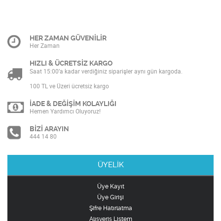
HER ZAMAN GÜVENİLİR
Her Zaman
HIZLI & ÜCRETSİZ KARGO
Saat 15:00’a kadar verdiğiniz siparişler aynı gün kargoda.
100 TL ve Üzeri ücretsiz kargo
İADE & DEĞİŞİM KOLAYLIĞI
Hemen Yardımcı Oluyoruz!
BİZİ ARAYIN
444 14 80
ÜYELİK
Üye Kayıt
Üye Girişi
Şifre Hatırlatma
Alışveriş Listem