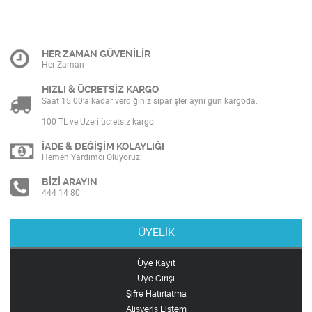
HER ZAMAN GÜVENİLİR
Her Zaman
HIZLI & ÜCRETSİZ KARGO
Saat 15:00’a kadar verdiğiniz siparişler aynı gün kargoda.
100 TL ve Üzeri ücretsiz kargo
İADE & DEĞİŞİM KOLAYLIĞI
Hemen Yardımcı Oluyoruz!
BİZİ ARAYIN
444 14 80
ÜYELİK
Üye Kayıt
Üye Girişi
Şifre Hatırlatma
Alışveriş Listem