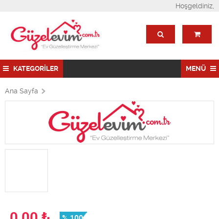
Hoşgeldiniz,
KATEGORİLER
MENÜ
Ana Sayfa
0,00
₺
% 100