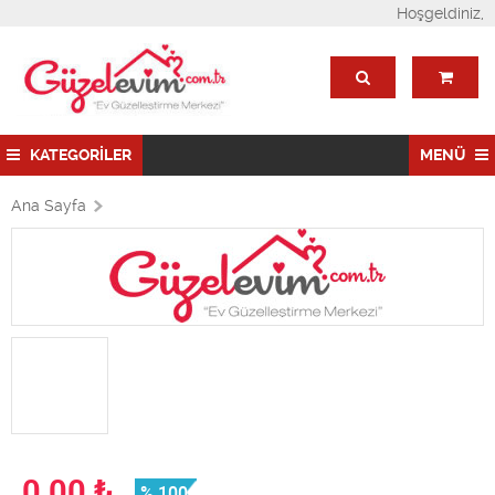
Hoşgeldiniz,
KATEGORİLER
MENÜ
Ana Sayfa
0,00
₺
% 100