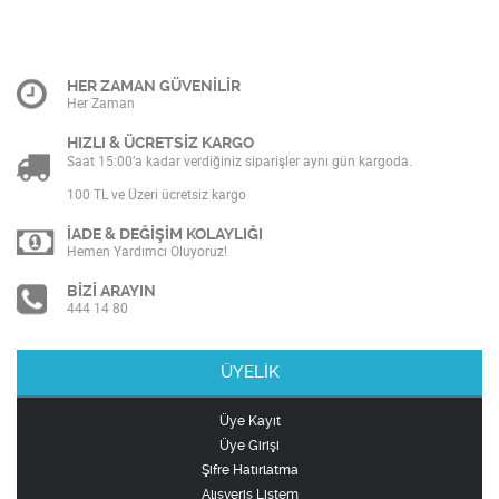
HER ZAMAN GÜVENİLİR
Her Zaman
HIZLI & ÜCRETSİZ KARGO
Saat 15:00’a kadar verdiğiniz siparişler aynı gün kargoda.
100 TL ve Üzeri ücretsiz kargo
İADE & DEĞİŞİM KOLAYLIĞI
Hemen Yardımcı Oluyoruz!
BİZİ ARAYIN
444 14 80
ÜYELİK
Üye Kayıt
Üye Girişi
Şifre Hatırlatma
Alışveriş Listem