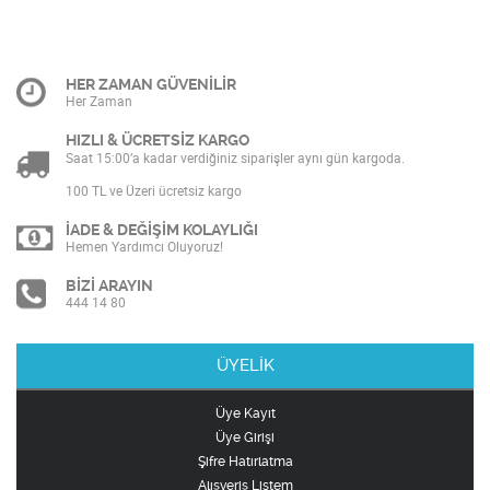
HER ZAMAN GÜVENİLİR
Her Zaman
HIZLI & ÜCRETSİZ KARGO
Saat 15:00’a kadar verdiğiniz siparişler aynı gün kargoda.
100 TL ve Üzeri ücretsiz kargo
İADE & DEĞİŞİM KOLAYLIĞI
Hemen Yardımcı Oluyoruz!
BİZİ ARAYIN
444 14 80
ÜYELİK
Üye Kayıt
Üye Girişi
Şifre Hatırlatma
Alışveriş Listem