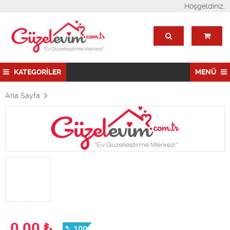
Hoşgeldiniz,
KATEGORİLER
MENÜ
Ana Sayfa
0,00
₺
% 100